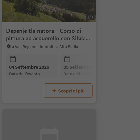
1/3
Depënje tla natöra - Corso di
pittura ad acquerello con Silvia
Nava
La Val, Regione dolomitica Alta Badia
26
15 Settembre 2026
22 Settembre 2026
29 Se
data dell'evento
data dell'evento
data d
04 Settembre 2026
05 Settembre 2026
06 Settem
data dell'evento
data dell'evento
data dell'
Scopri di più