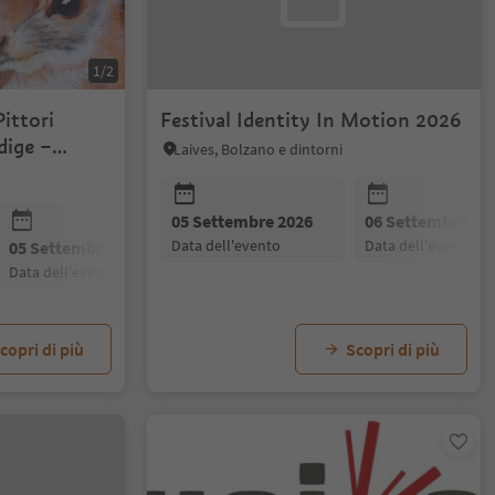
1/2
Pittori
Festival Identity In Motion 2026
dige –
Laives, Bolzano e dintorni
05 Settembre 2026
06 Settembre 20
data dell'evento
data dell'evento
05 Settembre 2026
data dell'evento
copri di più
Scopri di più