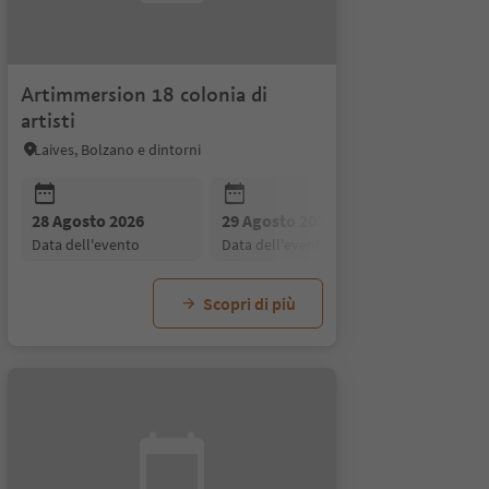
Artimmersion 18 colonia di
artisti
Laives, Bolzano e dintorni
 2026
27 Dicembre 2026
to
data dell'evento
26
28 Agosto 2026
29 Agosto 2026
30 Agosto
data dell'evento
data dell'evento
data dell'
Scopri di più