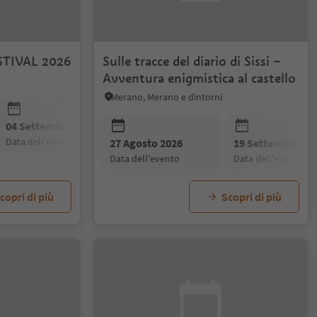
STIVAL 2026
Sulle tracce del diario di Sissi –
Avventura enigmistica al castello
Merano, Merano e dintorni
04 Settembre 2026
09 Ottobre 2026
14 Novembre
data dell'evento
data dell'evento
data dell'even
27 Agosto 2026
19 Settembre 20
data dell'evento
data dell'evento
copri di più
Scopri di più