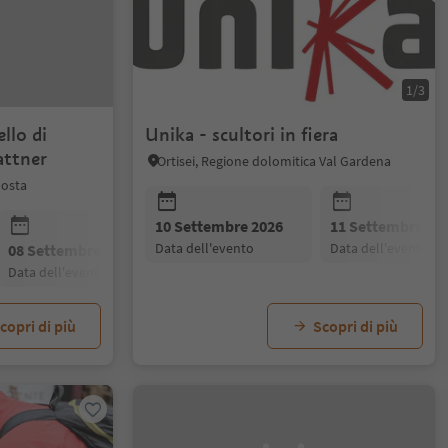
1/3
llo di
Unika - scultori in fiera
attner
Ortisei, Regione dolomitica Val Gardena
nosta
10 Settembre 2026
11 Settembre 20
data dell'evento
data dell'evento
08 Settembre 2026
09 Settembre 2026
10 Settembre
data dell'evento
data dell'evento
data dell'even
copri di più
Scopri di più