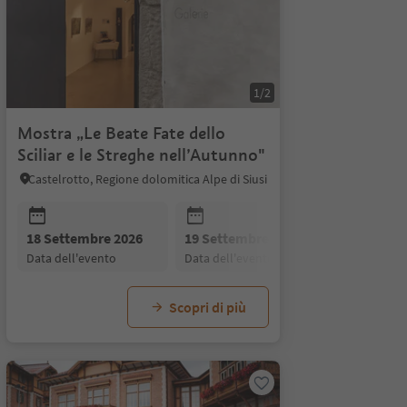
1/2
Mostra „Le Beate Fate dello
Sciliar e le Streghe nell’Autunno"
Castelrotto, Regione dolomitica Alpe di Siusi
26
18 Settembre 2026
17 Settembre 2026
19 Settembre 2026
18 Settembre 2026
20 Settem
18 Se
data dell'evento
data dell'evento
data dell'evento
data dell'evento
data dell'
data d
Scopri di più