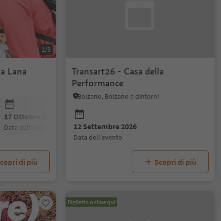
1/3
 a Lana
Transart26 - Casa della
Performance
Bolzano, Bolzano e dintorni
17 Ottobre 2026
14 Novembre 2026
12 Dicembre 
12 Settembre 2026
data dell'evento
data dell'evento
data dell'even
data dell'evento
copri di più
Scopri di più
Biglietto online qui