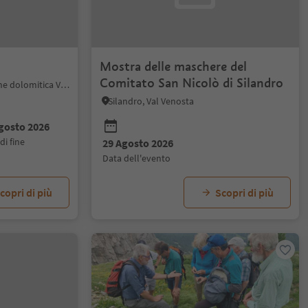
Mostra delle maschere del
Comitato San Nicolò di Silandro
Selva di Val Gardena, Regione dolomitica Val Gardena
Silandro, Val Venosta
gosto 2026
 di fine
29 Agosto 2026
data dell'evento
copri di più
Scopri di più