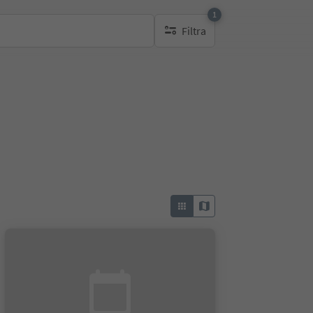
1
Filtra
1 filtro attivo