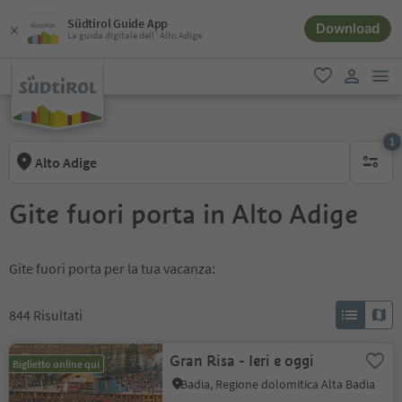
Südtirol Guide App
Download
La guida digitale dell´Alto Adige
men
favoriti
user lin
1
Alto Adige
1 filtro 
Gite fuori porta in Alto Adige
Gite fuori porta per la tua vacanza:
844
Risultati
Gran Risa - Ieri e oggi
Biglietto online qui
Badia, Regione dolomitica Alta Badia