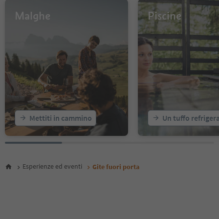
12
13
Malghe
Piscine
14
15
16
17
18
19
20
21
22
23
Mettiti in cammino
Un tuffo refriger
24
25
26
27
28
Esperienze ed eventi
Gite fuori porta
29