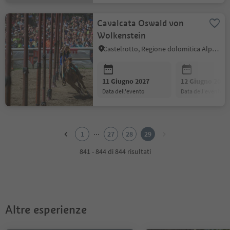
Cavalcata Oswald von
Wolkenstein
Castelrotto, Regione dolomitica Alpe di Siusi
11 Giugno 2027
12 Giugno 2027
data dell'evento
data dell'evento
1
2
...
1
27
28
29
3
4
841 - 844 di 844 risultati
5
6
7
8
9
Altre esperienze
10
11