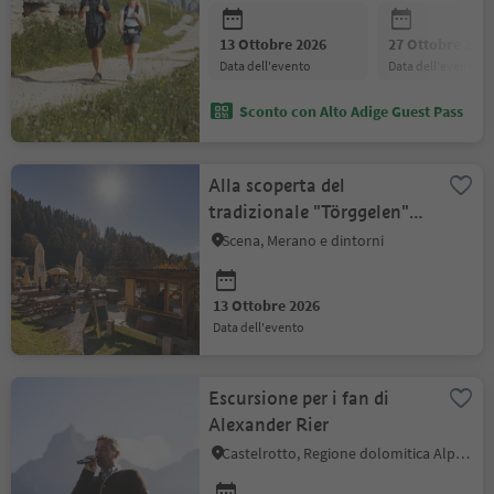
13 Ottobre 2026
27 Ottobre 202
data dell'evento
data dell'evento
Sconto con Alto Adige Guest Pass
Alla scoperta del
tradizionale "Törggelen"
tirolese: escursione
Scena, Merano e dintorni
guidata
13 Ottobre 2026
data dell'evento
Escursione per i fan di
Alexander Rier
Castelrotto, Regione dolomitica Alpe di Siusi