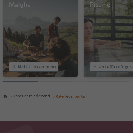
13
Malghe
Piscine
14
15
16
17
18
19
20
21
22
23
Mettiti in cammino
Un tuffo refriger
24
25
26
27
28
Esperienze ed eventi
Gite fuori porta
29