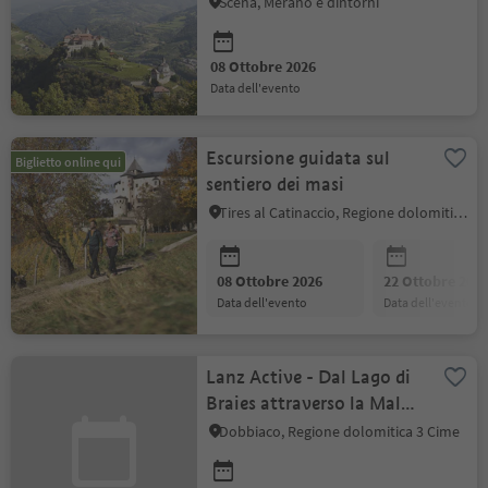
Scena, Merano e dintorni
08 Ottobre 2026
data dell'evento
Escursione guidata sul
Biglietto online qui
sentiero dei masi
Tires al Catinaccio, Regione dolomitica Alpe di Siusi
08 Ottobre 2026
22 Ottobre 202
data dell'evento
data dell'evento
Lanz Active - Dal Lago di
Braies attraverso la Malga
Rossalm fino al Ponticello
Dobbiaco, Regione dolomitica 3 Cime