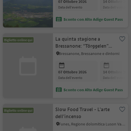
07 Ottobre 2026
14 Ottobre 202
data dell'evento
data dell'evento
Sconto con Alto Adige Guest Pass
La quinta stagione a
Biglietto online qui
Bressanone: “Törggelen”
con degustazione di vino
Bressanone, Bressanone e dintorni
07 Ottobre 2026
14 Ottobre 202
data dell'evento
data dell'evento
Sconto con Alto Adige Guest Pass
Slow Food Travel - L'arte
Biglietto online qui
dell'incenso
Funes, Regione dolomitica Luson Val di Funes