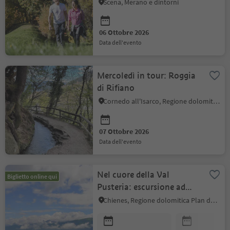
tirolese: escursione
Scena, Merano e dintorni
guidata
06 Ottobre 2026
data dell'evento
Mercoledì in tour: Roggia
di Rifiano
Cornedo all'Isarco, Regione dolomitica Val d'Ega
07 Ottobre 2026
data dell'evento
Nel cuore della Val
Biglietto online qui
Pusteria: escursione ad
anello all'Albero
Chienes, Regione dolomitica Plan de Corones
dell'Amore