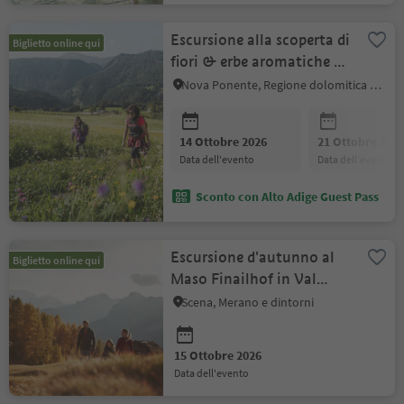
Escursione alla scoperta di
Biglietto online qui
fiori & erbe aromatiche -
Maso Lupicino
Nova Ponente, Regione dolomitica Val d'Ega
14 Ottobre 2026
21 Ottobre 202
data dell'evento
data dell'evento
Sconto con Alto Adige Guest Pass
Escursione d'autunno al
Biglietto online qui
Maso Finailhof in Val
Senales
Scena, Merano e dintorni
15 Ottobre 2026
data dell'evento