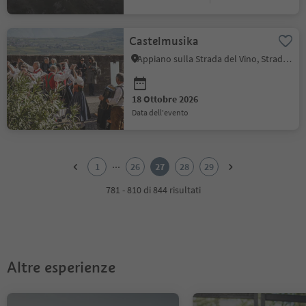
Castelmusika
Appiano sulla Strada del Vino, Strada del Vino
18 Ottobre 2026
data dell'evento
1
2
...
1
26
27
28
29
3
4
781 - 810 di 844 risultati
5
6
7
8
9
Altre esperienze
10
11
12