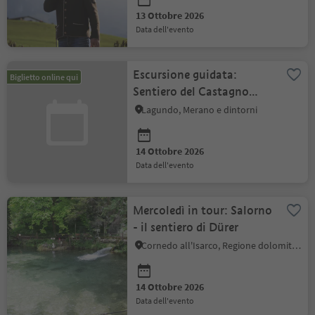
13 Ottobre 2026
data dell'evento
Escursione guidata:
Biglietto online qui
Sentiero del Castagno
nella Valle Isarco
Lagundo, Merano e dintorni
14 Ottobre 2026
data dell'evento
Mercoledì in tour: Salorno
- il sentiero di Dürer
Cornedo all'Isarco, Regione dolomitica Val d'Ega
14 Ottobre 2026
data dell'evento