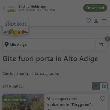
Südtirol Guide App
Download
La guida digitale dell´Alto Adige
men
favoriti
user lin
1
Alto Adige
1 filtro 
Gite fuori porta in Alto Adige
Gite fuori porta per la tua vacanza:
844
Risultati
Alla scoperta del
Biglietto online qui
tradizionale "Törggelen"