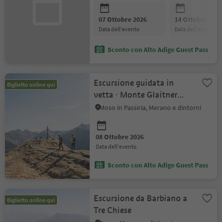
07 Ottobre 2026
14 Ottobre 202
data dell'evento
data dell'evento
Sconto con Alto Adige Guest Pass
Escursione guidata in
Biglietto online qui
vetta · Monte Glaitner
Hochjoch (2389 m)
Moso in Passiria, Merano e dintorni
08 Ottobre 2026
data dell'evento
Sconto con Alto Adige Guest Pass
Escursione da Barbiano a
Biglietto online qui
Tre Chiese