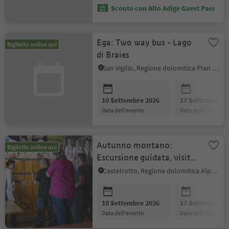
Sconto con Alto Adige Guest Pass
Ega: Two way bus - Lago
Biglietto online qui
di Braies
San Vigilio, Regione dolomitica Plan de Corones
10 Settembre 2026
17 Settembre 2
data dell'evento
data dell'evento
Autunno montano:
Biglietto online qui
Escursione guidata, visita
al maso a base di uova dal
Castelrotto, Regione dolomitica Alpe di Siusi
maso
10 Settembre 2026
17 Settembre 2
data dell'evento
data dell'evento