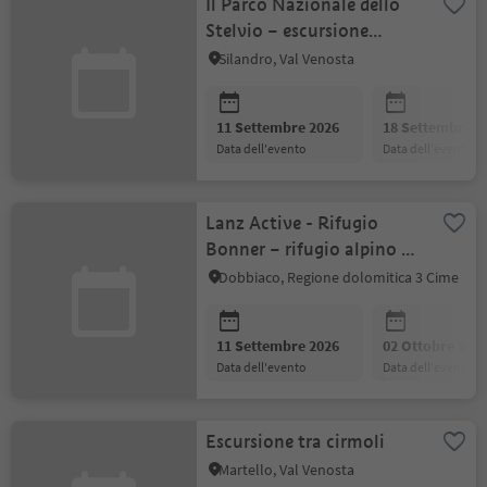
Il Parco Nazionale dello
Stelvio – escursione
guidata
Silandro, Val Venosta
11 Settembre 2026
18 Settembre 2
data dell'evento
data dell'evento
Lanz Active - Rifugio
Bonner – rifugio alpino ai
piedi del Monte
Dobbiaco, Regione dolomitica 3 Cime
Pfannhorn
11 Settembre 2026
02 Ottobre 202
data dell'evento
data dell'evento
Escursione tra cirmoli
Martello, Val Venosta