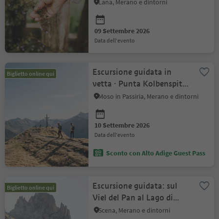
delle piante medicina...
Lana, Merano e dintorni
09 Settembre 2026
data dell'evento
Escursione guidata in
Biglietto online qui
vetta · Punta Kolbenspitze
(2868 m)
Moso in Passiria, Merano e dintorni
10 Settembre 2026
data dell'evento
Sconto con Alto Adige Guest Pass
Escursione guidata: sul
Biglietto online qui
Viel del Pan al Lago di
Fedaia
Scena, Merano e dintorni