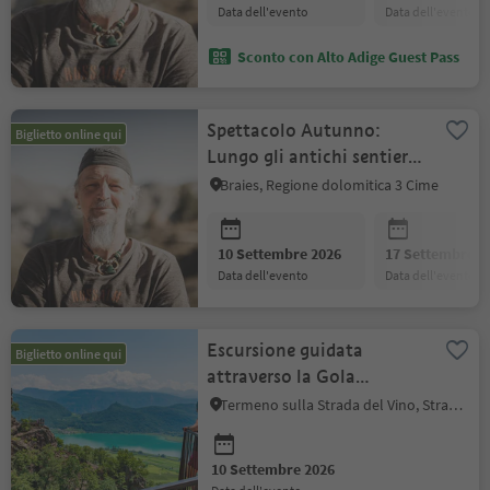
data dell'evento
data dell'evento
Sconto con Alto Adige Guest Pass
Spettacolo Autunno:
Biglietto online qui
Lungo gli antichi sentieri
dei pastori
Braies, Regione dolomitica 3 Cime
10 Settembre 2026
17 Settembre 2
data dell'evento
data dell'evento
Escursione guidata
Biglietto online qui
attraverso la Gola
Rastenbachklamm
Termeno sulla Strada del Vino, Strada del Vino
10 Settembre 2026