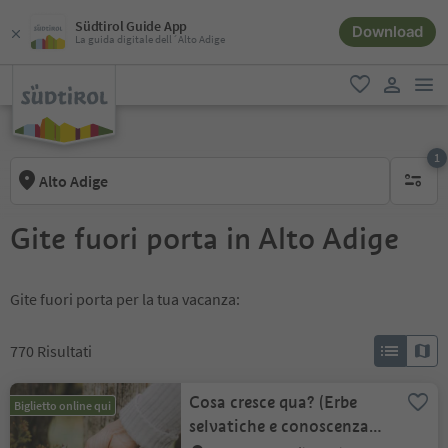
Südtirol Guide App
Download
La guida digitale dell´Alto Adige
men
favoriti
user lin
1
Alto Adige
1 filtro 
Gite fuori porta in Alto Adige
Gite fuori porta per la tua vacanza:
770
Risultati
Cosa cresce qua? (Erbe
Biglietto online qui
selvatiche e conoscenza