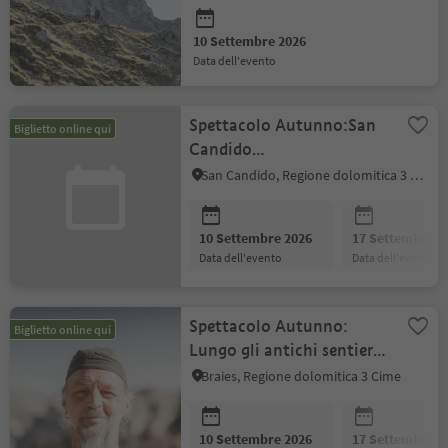
10 Settembre 2026
data dell'evento
Spettacolo Autunno:San
Biglietto online qui
Candido
Active:Escursione
San Candido, Regione dolomitica 3 Cime
transfrontaliera sul Monte
Elmo
10 Settembre 2026
17 Settembre 2
data dell'evento
data dell'evento
Spettacolo Autunno:
Biglietto online qui
Lungo gli antichi sentieri
dei pastori
Braies, Regione dolomitica 3 Cime
10 Settembre 2026
17 Settembre 2