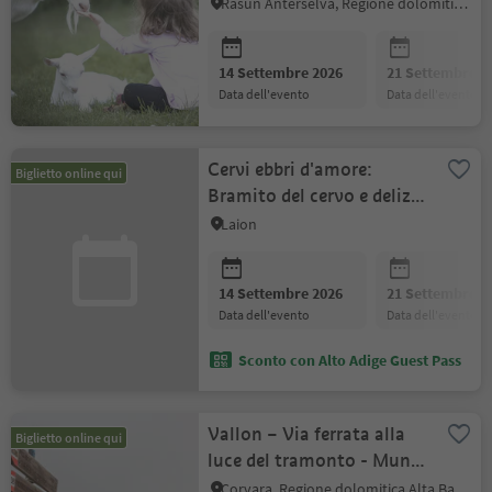
Rasun Anterselva, Regione dolomitica Plan de Corones
14 Settembre 2026
21 Settembre 2
data dell'evento
data dell'evento
Cervi ebbri d'amore:
Biglietto online qui
Bramito del cervo e delizia
culinaria
Laion
14 Settembre 2026
21 Settembre 2
data dell'evento
data dell'evento
Sconto con Alto Adige Guest Pass
Vallon – Via ferrata alla
Biglietto online qui
luce del tramonto - Munts
dl Altonn
Corvara, Regione dolomitica Alta Badia