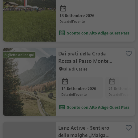
13 Settembre 2026
data dell'evento
Sconto con Alto Adige Guest Pass
Dai prati della Croda
Biglietto online qui
Rossa al Passo Monte
Croce nelle Dolomiti di
Valle di Casies
Sesto
14 Settembre 2026
21 Settembre 2
data dell'evento
data dell'evento
Sconto con Alto Adige Guest Pass
Lanz Active - Sentiero
delle malghe „Malga