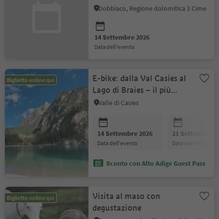
Nemes“
Dobbiaco, Regione dolomitica 3 Cime
14 Settembre 2026
data dell'evento
E-bike: dalla Val Casies al
Biglietto online qui
Lago di Braies – il più
famoso delle Dolomiti
Valle di Casies
14 Settembre 2026
21 Settembre 2
data dell'evento
data dell'evento
Sconto con Alto Adige Guest Pass
Visita al maso con
Biglietto online qui
degustazione