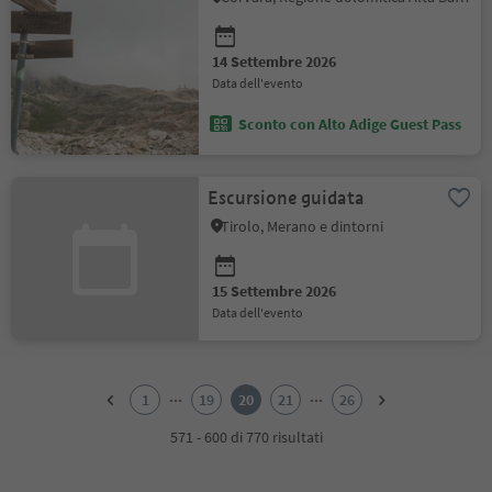
14 Settembre 2026
data dell'evento
Sconto con Alto Adige Guest Pass
Escursione guidata
Tirolo, Merano e dintorni
15 Settembre 2026
data dell'evento
1
2
...
...
1
19
20
21
26
3
4
571 - 600 di 770 risultati
5
6