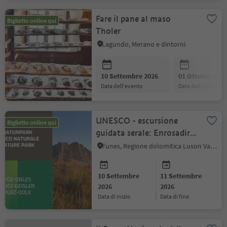
Fare il pane al maso
Biglietto online qui
Tholer
Lagundo, Merano e dintorni
10 Settembre 2026
01 Ottobre 202
data dell'evento
data dell'evento
UNESCO - escursione
Biglietto online qui
guidata serale: Enrosadira
e chiaro di luna
Funes, Regione dolomitica Luson Val di Funes
10 Settembre
11 Settembre
2026
2026
data di inizio
data di fine