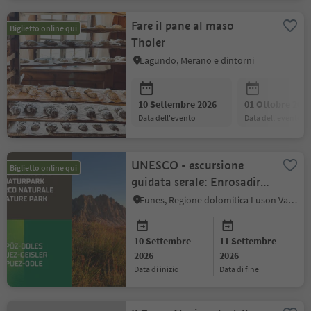
Fare il pane al maso
Biglietto online qui
Tholer
Lagundo, Merano e dintorni
10 Settembre 2026
01 Ottobre 202
data dell'evento
data dell'evento
UNESCO - escursione
Biglietto online qui
guidata serale: Enrosadira
e chiaro di luna
Funes, Regione dolomitica Luson Val di Funes
10 Settembre
11 Settembre
2026
2026
data di inizio
data di fine