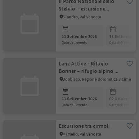
Il Parco Nazionale dello
Stelvio – escursione
guidata
Silandro, Val Venosta
11 Settembre 2026
18 Settembre 2
data dell'evento
data dell'evento
Lanz Active - Rifugio
Bonner – rifugio alpino ai
piedi del Monte
Dobbiaco, Regione dolomitica 3 Cime
Pfannhorn
11 Settembre 2026
02 Ottobre 202
data dell'evento
data dell'evento
Escursione tra cirmoli
Martello, Val Venosta