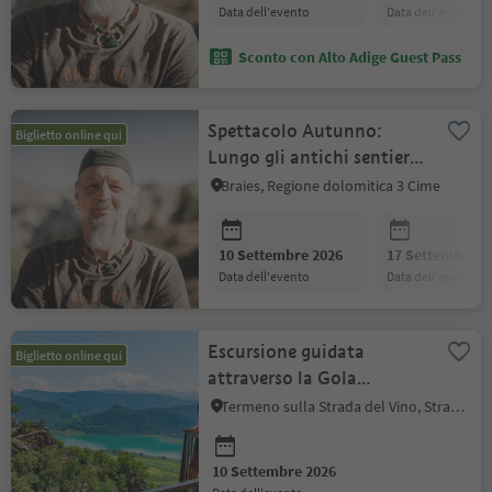
data dell'evento
data dell'evento
Sconto con Alto Adige Guest Pass
Spettacolo Autunno:
Biglietto online qui
Lungo gli antichi sentieri
dei pastori
Braies, Regione dolomitica 3 Cime
10 Settembre 2026
17 Settembre 2
data dell'evento
data dell'evento
Escursione guidata
Biglietto online qui
attraverso la Gola
Rastenbachklamm
Termeno sulla Strada del Vino, Strada del Vino
10 Settembre 2026