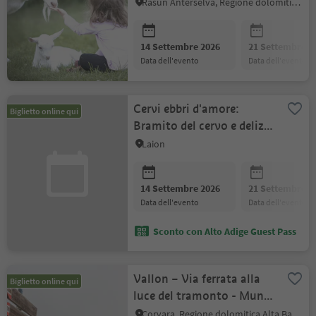
Rasun Anterselva, Regione dolomitica Plan de Corones
14 Settembre 2026
21 Settembre 2
data dell'evento
data dell'evento
Cervi ebbri d'amore:
Biglietto online qui
Bramito del cervo e delizia
culinaria
Laion
14 Settembre 2026
21 Settembre 2
data dell'evento
data dell'evento
Sconto con Alto Adige Guest Pass
Vallon – Via ferrata alla
Biglietto online qui
luce del tramonto - Munts
dl Altonn
Corvara, Regione dolomitica Alta Badia