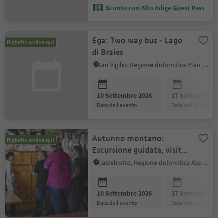
Sconto con Alto Adige Guest Pass
Ega: Two way bus - Lago
Biglietto online qui
di Braies
San Vigilio, Regione dolomitica Plan de Corones
10 Settembre 2026
17 Settembre 2
data dell'evento
data dell'evento
Autunno montano:
Biglietto online qui
Escursione guidata, visita
al maso a base di uova dal
Castelrotto, Regione dolomitica Alpe di Siusi
maso
10 Settembre 2026
17 Settembre 2
data dell'evento
data dell'evento