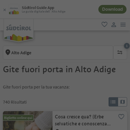
Südtirol Guide App
Download
La guida digitale dell´Alto Adige
men
favoriti
user lin
1
Alto Adige
1 filtro 
Gite fuori porta in Alto Adige
Gite fuori porta per la tua vacanza:
740
Risultati
Cosa cresce qua? (Erbe
Biglietto online qui
selvatiche e conoscenza