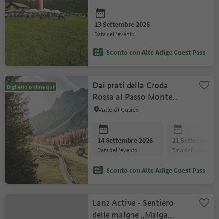
13 Settembre 2026
data dell'evento
Sconto con Alto Adige Guest Pass
Dai prati della Croda
Biglietto online qui
Rossa al Passo Monte
Croce nelle Dolomiti di
Valle di Casies
Sesto
14 Settembre 2026
21 Settembre 2
data dell'evento
data dell'evento
Sconto con Alto Adige Guest Pass
Lanz Active - Sentiero
delle malghe „Malga