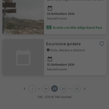
14 Settembre 2026
data dell'evento
Sconto con Alto Adige Guest Pass
Escursione guidata
Tirolo, Merano e dintorni
15 Settembre 2026
data dell'evento
1
2
...
...
1
18
19
20
25
3
4
541 - 570 di 740 risultati
5
6