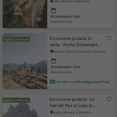
delle piante medicina...
Lana, Merano e dintorni
09 Settembre 2026
data dell'evento
Escursione guidata in
Biglietto online qui
vetta · Punta Kolbenspitze
(2868 m)
Moso in Passiria, Merano e dintorni
10 Settembre 2026
data dell'evento
Sconto con Alto Adige Guest Pass
Escursione guidata: sul
Biglietto online qui
Viel del Pan al Lago di
Fedaia
Scena, Merano e dintorni