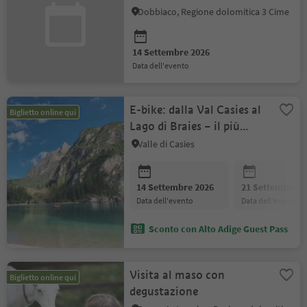
Nemes“
Dobbiaco, Regione dolomitica 3 Cime
14 Settembre 2026
data dell'evento
E-bike: dalla Val Casies al
Biglietto online qui
Lago di Braies – il più
famoso delle Dolomiti
Valle di Casies
14 Settembre 2026
21 Settembre 2
data dell'evento
data dell'evento
Sconto con Alto Adige Guest Pass
Visita al maso con
Biglietto online qui
degustazione