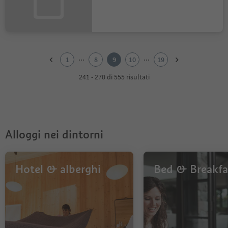
1
2
...
...
1
8
9
10
19
3
4
241 - 270 di 555 risultati
5
6
7
8
9
Alloggi nei dintorni
10
11
12
13
Hotel & alberghi
Bed & Breakfa
14
15
16
17
18