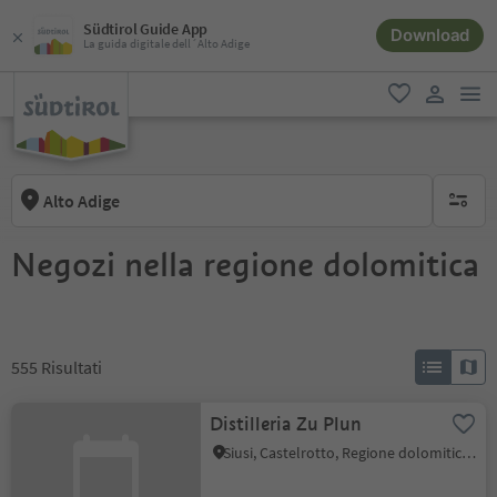
Südtirol Guide App
Download
La guida digitale dell´Alto Adige
men
favoriti
user lin
Alto Adige
nessun f
Negozi nella regione dolomitica
555
Risultati
Distilleria Zu Plun
Siusi, Castelrotto, Regione dolomitica Alpe di Siusi