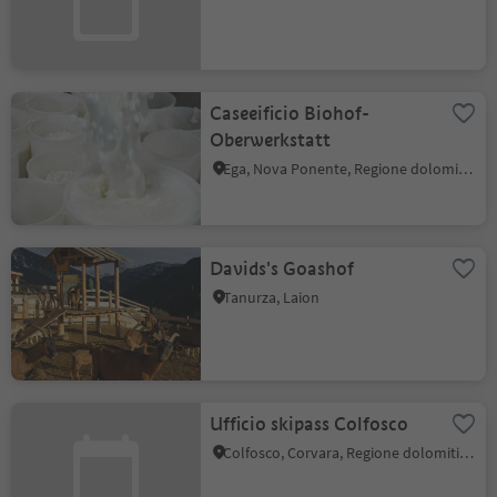
Caseeificio Biohof-
Oberwerkstatt
Ega, Nova Ponente, Regione dolomitica Val d'Ega
Davids's Goashof
Tanurza, Laion
Ufficio skipass Colfosco
Colfosco, Corvara, Regione dolomitica Alta Badia