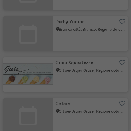
Derby Yunior
Brunico città, Brunico, Regione dolomitica Plan de Corones
Gioia Squisitezze
Ortisei/Urtijëi, Ortisei, Regione dolomitica Val Gardena
Ce bon
Ortisei/Urtijëi, Ortisei, Regione dolomitica Val Gardena