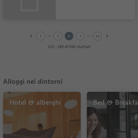
1
2
...
...
1
5
6
7
19
3
4
151 - 180 di 556 risultati
5
6
7
8
9
Alloggi nei dintorni
10
11
12
13
Hotel & alberghi
Bed & Breakfa
14
15
16
17
18