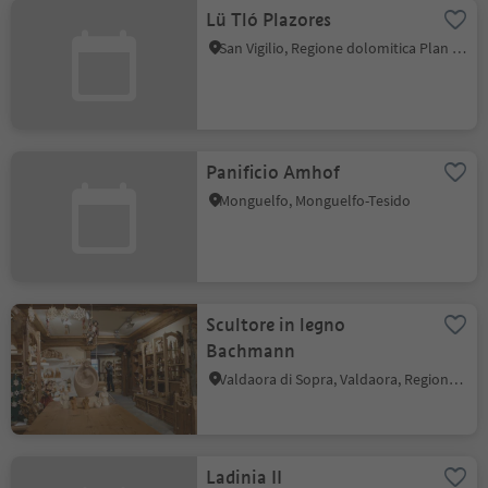
Lü Tló Plazores
San Vigilio, Regione dolomitica Plan de Corones
Panificio Amhof
Monguelfo, Monguelfo-Tesido
Scultore in legno
Bachmann
Valdaora di Sopra, Valdaora, Regione dolomitica Plan de Corones
Ladinia II