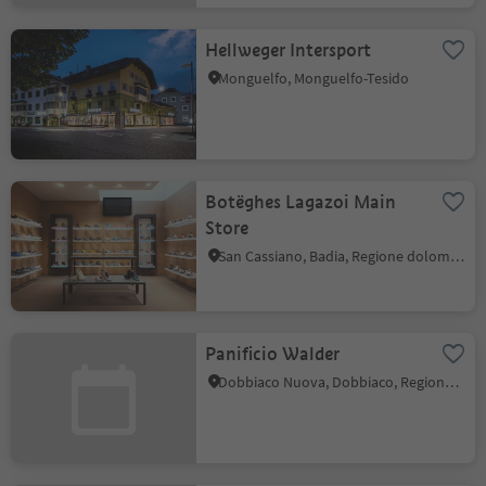
Hellweger Intersport
Monguelfo, Monguelfo-Tesido
Botëghes Lagazoi Main
Store
San Cassiano, Badia, Regione dolomitica Alta Badia
Panificio Walder
Dobbiaco Nuova, Dobbiaco, Regione dolomitica 3 Cime