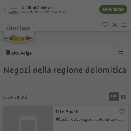
Südtirol Guide App
Download
La guida digitale dell´Alto Adige
men
favoriti
user lin
Alto Adige
nessun f
Negozi nella regione dolomitica
556
Risultati
Tito Speck
Castelrotto, Regione dolomitica Alpe di Siusi