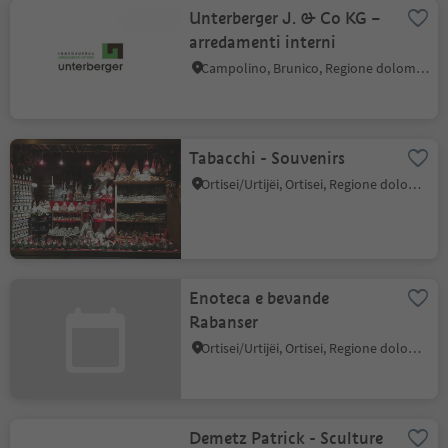
Unterberger J. & Co KG –
arredamenti interni
Campolino, Brunico, Regione dolomitica Plan de Corones
Tabacchi - Souvenirs
Ortisei/Urtijëi, Ortisei, Regione dolomitica Val Gardena
Enoteca e bevande
Rabanser
Ortisei/Urtijëi, Ortisei, Regione dolomitica Val Gardena
Demetz Patrick - Sculture