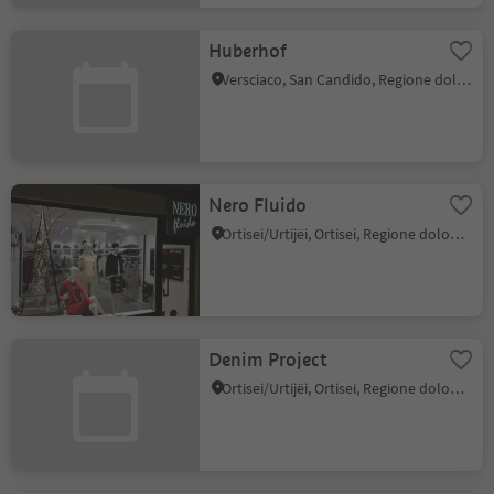
Huberhof
Versciaco, San Candido, Regione dolomitica 3 Cime
Nero Fluido
Ortisei/Urtijëi, Ortisei, Regione dolomitica Val Gardena
Denim Project
Ortisei/Urtijëi, Ortisei, Regione dolomitica Val Gardena