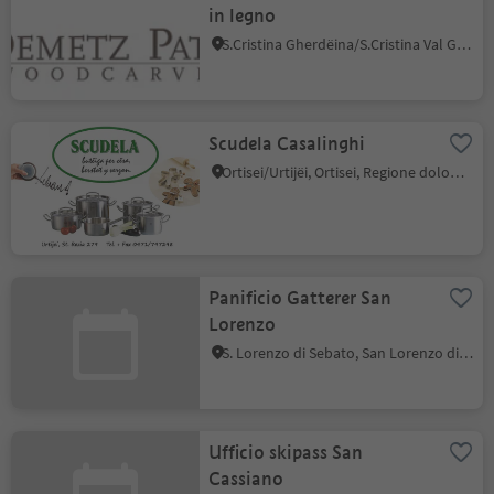
in legno
S.Cristina Gherdëina/S.Cristina Val Gardena, Santa Cristina Val Gardena, Regione dolomitica Val Gardena
Scudela Casalinghi
Ortisei/Urtijëi, Ortisei, Regione dolomitica Val Gardena
Panificio Gatterer San
Lorenzo
S. Lorenzo di Sebato, San Lorenzo di Sebato, Regione dolomitica Plan de Corones
Ufficio skipass San
Cassiano