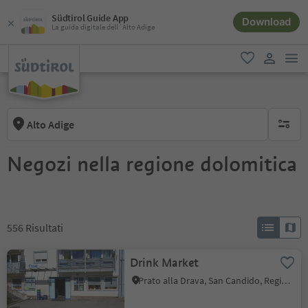
Südtirol Guide App
Download
La guida digitale dell´Alto Adige
men
favoriti
user lin
Alto Adige
nessun f
Negozi nella regione dolomitica
556
Risultati
Drink Market
Prato alla Drava, San Candido, Regione dolomitica 3 Cime