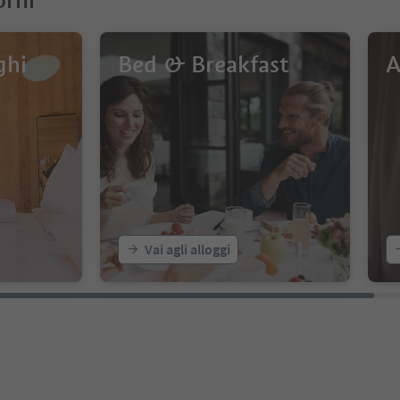
orni
ghi
Bed & Breakfast
A
Vai agli alloggi