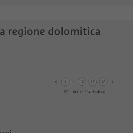
a regione dolomitica
...
1
16
17
18
571 - 600 di 534 risultati