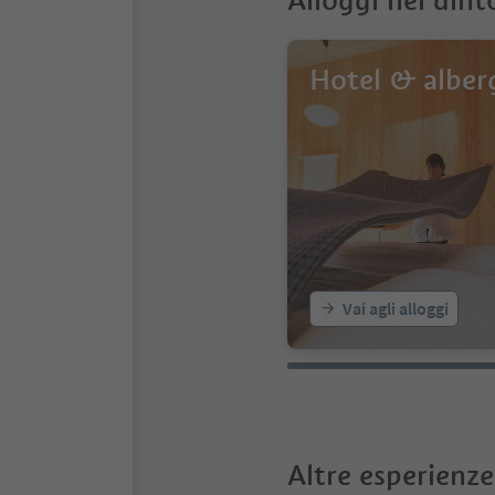
Alloggi nei dint
12
13
14
Hotel & alber
15
16
17
18
Vai agli alloggi
Altre esperienze