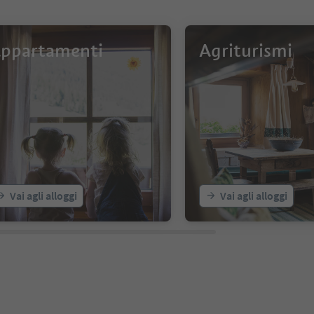
ppartamenti
Agriturismi
Vai agli alloggi
Vai agli alloggi