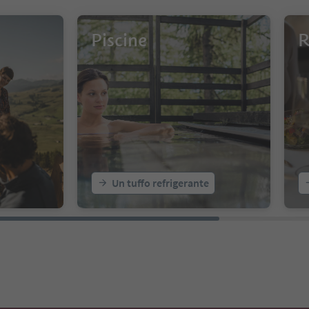
Piscine
R
Un tuffo refrigerante