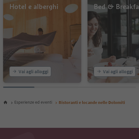
13
Hotel e alberghi
Bed & Breakfa
14
15
16
17
18
19
20
21
22
23
Vai agli alloggi
Vai agli alloggi
24
25
26
Esperienze ed eventi
Ristoranti e locande nelle Dolomiti