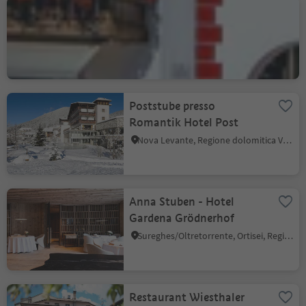
Bar Panaval Crema &
Cioccolato
S.Cristina Gherdëina/S.Cristina Val Gardena, Santa Cristina Val Gardena, Regione dolomitica Val Gardena
Poststube presso
Romantik Hotel Post
Nova Levante, Regione dolomitica Val d'Ega
Anna Stuben - Hotel
Gardena Grödnerhof
Sureghes/Oltretorrente, Ortisei, Regione dolomitica Val Gardena
Restaurant Wiesthaler