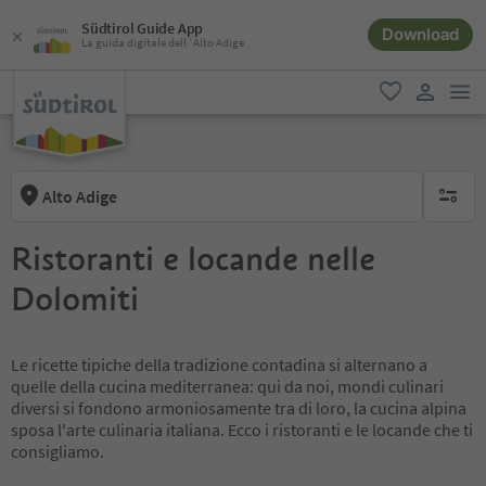
Südtirol Guide App
Download
La guida digitale dell´Alto Adige
men
favoriti
user lin
Alto Adige
nessun f
Ristoranti e locande nelle
Dolomiti
Le ricette tipiche della tradizione contadina si alternano a
quelle della cucina mediterranea: qui da noi, mondi culinari
diversi si fondono armoniosamente tra di loro, la cucina alpina
sposa l'arte culinaria italiana. Ecco i ristoranti e le locande che ti
consigliamo.