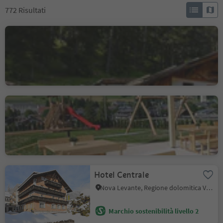
772
Risultati
Caffè Val d’Anna –
Annatal
Ortisei/Urtijëi, Ortisei, Regione dolomitica Val Gardena
Centro Sportivo San
Candido
San Candido, Regione dolomitica 3 Cime
Hotel Centrale
Nova Levante, Regione dolomitica Val d'Ega
Marchio sostenibilità livello 2