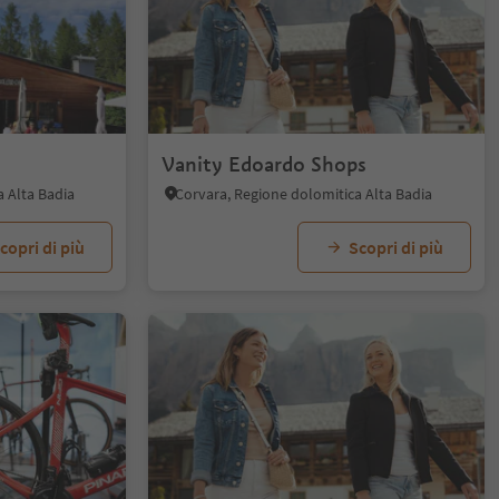
1/5
Vanity Edoardo Shops
a Alta Badia
Corvara, Regione dolomitica Alta Badia
copri di più
Scopri di più