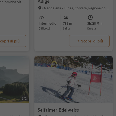
Adige
Colfosco, Corvara, Regione dolomitica Alta Badia
S. Maddalena - Funes, Corvara, Regione dolomitica Alta Badia
Intermedio
789 m
3h:28 Min
Difficoltà
Salita
durata
copri di più
Scopri di più
1/2
Selftimer Edelweiss