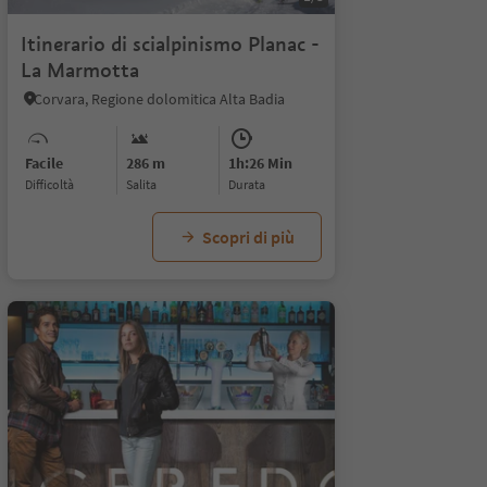
Itinerario di scialpinismo Planac -
La Marmotta
Corvara, Regione dolomitica Alta Badia
Facile
286 m
1h:26 Min
Difficoltà
Salita
durata
Scopri di più