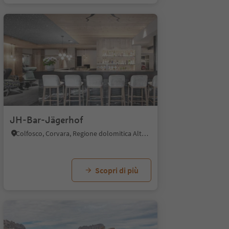
1/5
JH-Bar-Jägerhof
Colfosco, Corvara, Regione dolomitica Alta Badia
Scopri di più