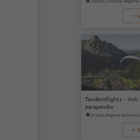
S
Tandemflights - Voli 
parapendio
Corvara, Regione dolomitic
S