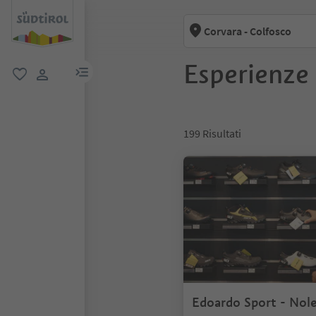
Corvara - Colfosco
Esperienze 
menu link
favoriti
user link
199
Risultati
Edoardo Sport - Nol