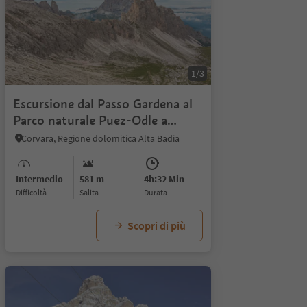
1/6
1/3
Escursione dal Passo Gardena al
Parco naturale Puez-Odle a
Colfosco
Corvara, Regione dolomitica Alta Badia
Intermedio
581 m
4h:32 Min
Difficoltà
Salita
durata
Scopri di più