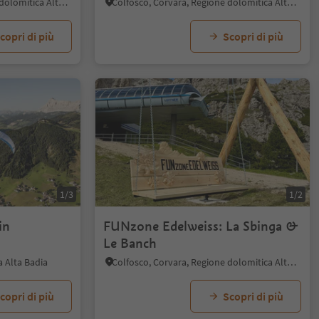
Colfosco, Corvara, Regione dolomitica Alta Badia
Colfosco, Corvara, Regione dolomitica Alta Badia
copri di più
Scopri di più
1/3
1/2
in
FUNzone Edelweiss: La Sbinga &
Le Banch
a Alta Badia
Colfosco, Corvara, Regione dolomitica Alta Badia
copri di più
Scopri di più