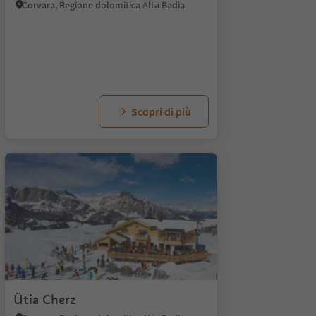
Corvara, Regione dolomitica Alta Badia
Scopri di più
1
Ütia Cherz