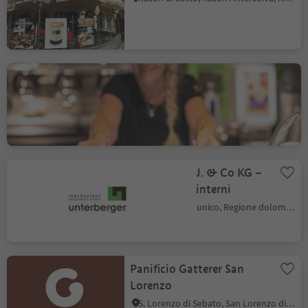
Gatterer Paneficio -
pasticceria con Cafè
Chienes, Regione dolomitica Plan de Corones
Unterberger J. & Co KG –
arredamenti interni
Campolino, Brunico, Regione dolomitica Plan de Corones
Panificio Gatterer San
Lorenzo
S. Lorenzo di Sebato, San Lorenzo di Sebato, Regione dolomitica Plan de Corones