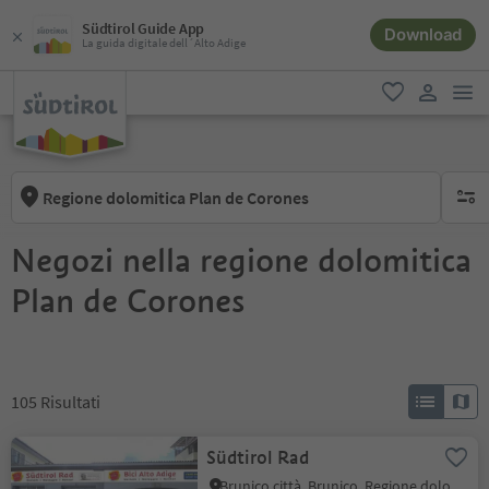
Südtirol Guide App
Download
La guida digitale dell´Alto Adige
men
favoriti
user lin
Regione dolomitica Plan de Corones
nessun
Negozi nella regione dolomitica
Plan de Corones
105
Risultati
Südtirol Rad
Brunico città, Brunico, Regione dolomitica Plan de Corones