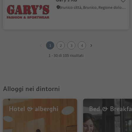
Brunico città, Brunico, Regione dolomitica Plan de Corones
1
2
1
2
3
4
3
4
1 - 30 di 105 risultati
Alloggi nei dintorni
Hotel & alberghi
Bed & Breakfa