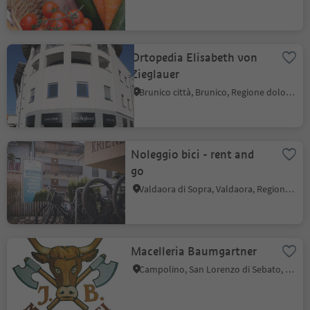
Ortopedia Elisabeth von
Zieglauer
Brunico città, Brunico, Regione dolomitica Plan de Corones
Noleggio bici - rent and
go
Valdaora di Sopra, Valdaora, Regione dolomitica Plan de Corones
Macelleria Baumgartner
Campolino, San Lorenzo di Sebato, Regione dolomitica Plan de Corones