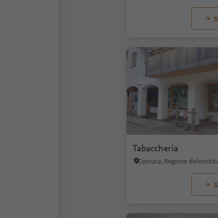
S
Tabaccheria
Corvara, Regione dolomitic
S