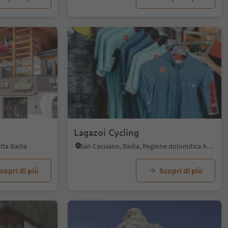
1/5
Lagazoi Cycling
lta Badia
San Cassiano, Badia, Regione dolomitica Alta Badia
copri di più
Scopri di più