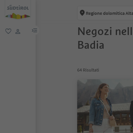
Regione dolomitica Alt
Negozi nell
menu link
favoriti
user link
Badia
64
Risultati