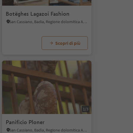
1/6
1
Botëghes Lagazoi Fashion
San Cassiano, Badia, Regione dolomitica Alta Badia
Scopri di più
1/3
Panificio Ploner
San Cassiano, Badia, Regione dolomitica Alta Badia