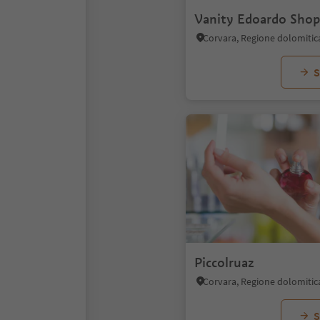
Vanity Edoardo Shop
Corvara, Regione dolomitic
S
Piccolruaz
Corvara, Regione dolomitic
S