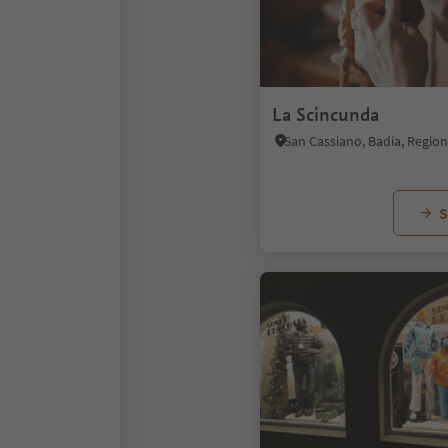
La Scincunda
S