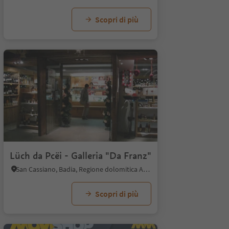
Scopri di più
Lüch da Pcëi - Galleria "Da Franz"
San Cassiano, Badia, Regione dolomitica Alta Badia
Scopri di più