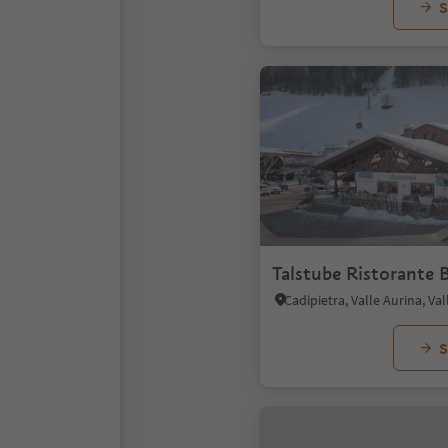
S
Talstube Ristorante 
Cadipietra, Valle Aurina, Va
S