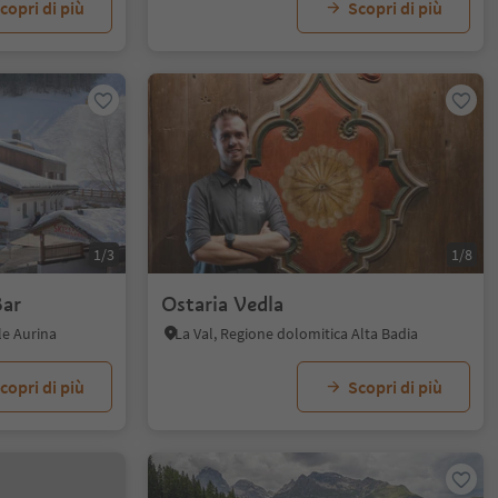
copri di più
Scopri di più
1/3
1/8
Bar
Ostaria Vedla
lle Aurina
La Val, Regione dolomitica Alta Badia
copri di più
Scopri di più