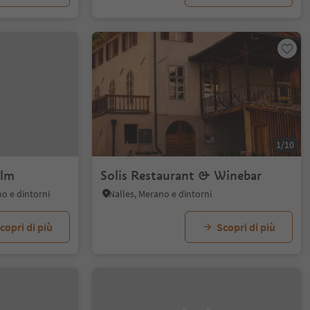
1/10
Alm
Solis Restaurant & Winebar
no e dintorni
Nalles, Merano e dintorni
copri di più
Scopri di più