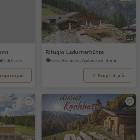
1/2
ann
Rifugio Ladurnerhütte
lle di Casies
Fleres, Brennero, Vipiteno e dintorni
copri di più
Scopri di più