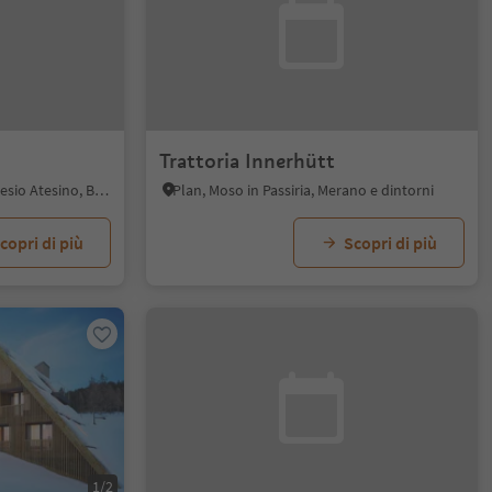
Trattoria Innerhütt
S. Genesio Atesino, San Genesio Atesino, Bolzano e dintorni
Plan, Moso in Passiria, Merano e dintorni
copri di più
Scopri di più
1/2