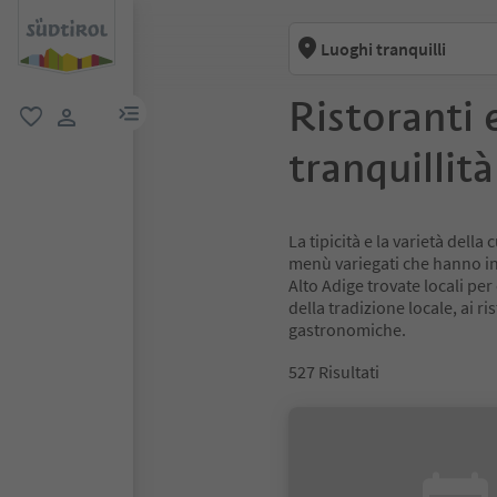
Luoghi tranquilli
Ristoranti 
menu link
favoriti
user link
tranquillità
La tipicità e la varietà dell
menù variegati che hanno in 
Alto Adige trovate locali per
della tradizione locale, ai r
gastronomiche.
527
Risultati