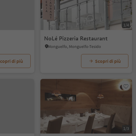
1/4
NoLé Pizzeria Restaurant
Monguelfo, Monguelfo-Tesido
copri di più
Scopri di più
1/3