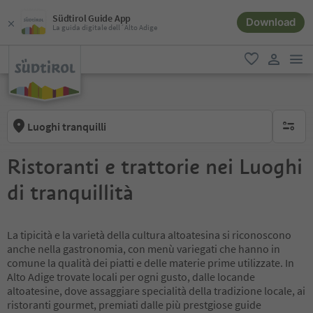
Südtirol Guide App
Download
La guida digitale dell´Alto Adige
men
favoriti
user lin
Luoghi tranquilli
nessun f
Ristoranti e trattorie nei Luoghi
di tranquillità
La tipicità e la varietà della cultura altoatesina si riconoscono
anche nella gastronomia, con menù variegati che hanno in
comune la qualità dei piatti e delle materie prime utilizzate. In
Alto Adige trovate locali per ogni gusto, dalle locande
altoatesine, dove assaggiare specialità della tradizione locale, ai
ristoranti gourmet, premiati dalle più prestgiose guide