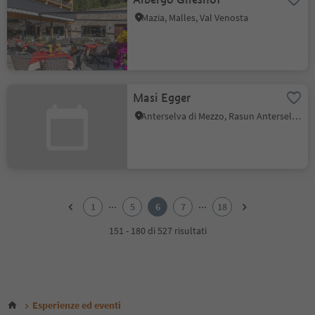
Mazia, Malles, Val Venosta
Masi Egger
Anterselva di Mezzo, Rasun Anterselva, Regione dolomitica Plan de Corones
1
2
...
...
1
5
6
7
18
3
4
151 - 180 di 527 risultati
5
6
7
8
9
Esperienze ed eventi
10