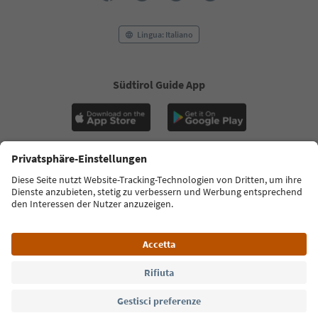
Lingua: Italiano
Südtirol Guide App
FAQ
Contatti
Press
MICE
Privacy Policy
Termini e condizioni
Crediti
Cookie Policy
Film commission
Chi siamo
Dichiarazione di accessibilità
Alto Adige B2B
© 2026 IDM Südtirol