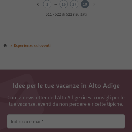
2
...
1
16
17
18
3
4
511 - 522 di 522 risultati
5
6
7
8
9
Esperienze ed eventi
10
11
12
13
14
15
16
Idee per le tue vacanze in Alto Adige
17
18
Con la newsletter dell’Alto Adige ricevi consigli per le
tue vacanze, eventi da non perdere e ricette tipiche.
Indirizzo e-mail*