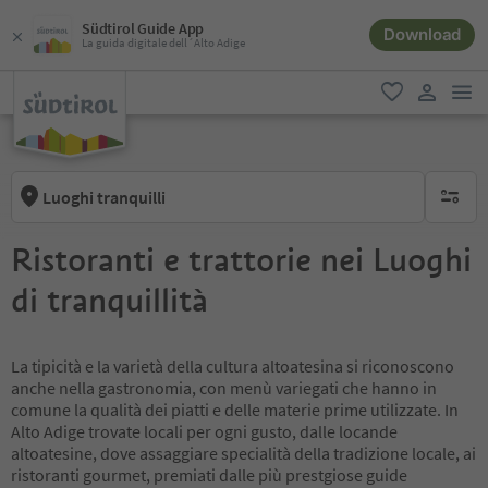
Südtirol Guide App
Download
La guida digitale dell´Alto Adige
men
favoriti
user lin
Luoghi tranquilli
nessun f
Ristoranti e trattorie nei Luoghi
di tranquillità
La tipicità e la varietà della cultura altoatesina si riconoscono
anche nella gastronomia, con menù variegati che hanno in
comune la qualità dei piatti e delle materie prime utilizzate. In
Alto Adige trovate locali per ogni gusto, dalle locande
altoatesine, dove assaggiare specialità della tradizione locale, ai
ristoranti gourmet, premiati dalle più prestgiose guide