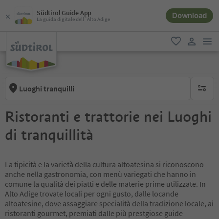
Südtirol Guide App
Download
La guida digitale dell´Alto Adige
men
favoriti
user lin
Luoghi tranquilli
nessun f
Ristoranti e trattorie nei Luoghi
di tranquillità
La tipicità e la varietà della cultura altoatesina si riconoscono
anche nella gastronomia, con menù variegati che hanno in
comune la qualità dei piatti e delle materie prime utilizzate. In
Alto Adige trovate locali per ogni gusto, dalle locande
altoatesine, dove assaggiare specialità della tradizione locale, ai
ristoranti gourmet, premiati dalle più prestgiose guide