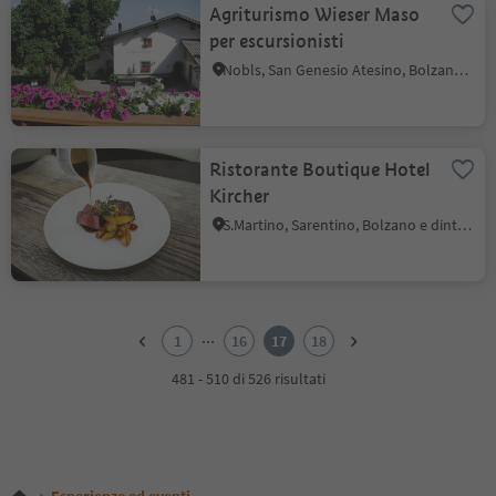
Agriturismo Wieser Maso
per escursionisti
Nobls, San Genesio Atesino, Bolzano e dintorni
Ristorante Boutique Hotel
Kircher
S.Martino, Sarentino, Bolzano e dintorni
1
2
...
1
16
17
18
3
4
481 - 510 di 526 risultati
5
6
7
8
9