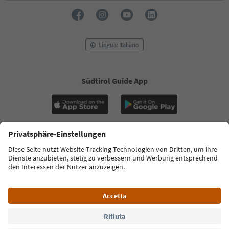
Lingua: Italiano
Südtirol Guide App
FAQ
Contatti
Press
MICE
Privacy Policy
Termini e condizioni
Crediti
Cookie Policy
Film commission
Chi siamo
Dichiarazione di accessibilità
Alto Adige B2B
© 2026 IDM Südtirol