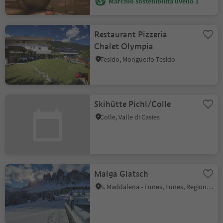
Marchio sostenibilità livello 1
Restaurant Pizzeria
Chalet Olympia
Tesido, Monguelfo-Tesido
Skihütte Pichl/Colle
Colle, Valle di Casies
Malga Glatsch
S. Maddalena - Funes, Funes, Regione dolomitica Luson Val di Funes