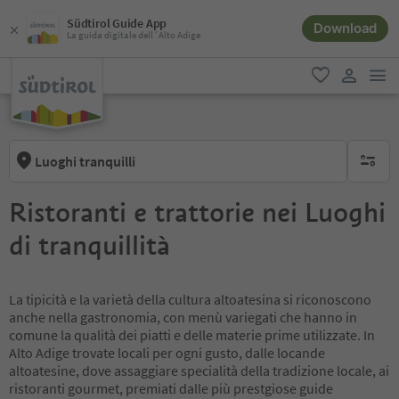
Südtirol Guide App
Download
La guida digitale dell´Alto Adige
men
favoriti
user lin
Luoghi tranquilli
nessun f
Ristoranti e trattorie nei Luoghi
di tranquillità
La tipicità e la varietà della cultura altoatesina si riconoscono
anche nella gastronomia, con menù variegati che hanno in
comune la qualità dei piatti e delle materie prime utilizzate. In
Alto Adige trovate locali per ogni gusto, dalle locande
altoatesine, dove assaggiare specialità della tradizione locale, ai
ristoranti gourmet, premiati dalle più prestgiose guide