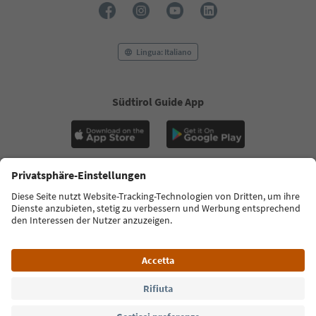
Lingua: Italiano
Südtirol Guide App
FAQ
Contatti
Press
MICE
Privacy Policy
Termini e condizioni
Crediti
Cookie Policy
Film commission
Chi siamo
Dichiarazione di accessibilità
Alto Adige B2B
© 2026 IDM Südtirol