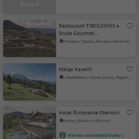
Restaurant TIROLENSIS e
Stube Gourmet
Peter&Paul
Prissiano, Tesimo, Merano e dintorni
Malga Kaserill
S. Maddalena - Funes, Funes, Regione dolomitica Luson Val di Funes
Hotel Ristorante Oberwirt
Verano, Merano e dintorni
Marchio sostenibilità livello 2