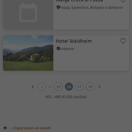
Pozza, Sarentino, Bolzano e dintorni
Hotel Waldheim
Anterivo
1
2
...
1
15
16
17
18
3
4
451 - 480 di 526 risultati
5
6
7
8
9
Esperienze ed eventi
10