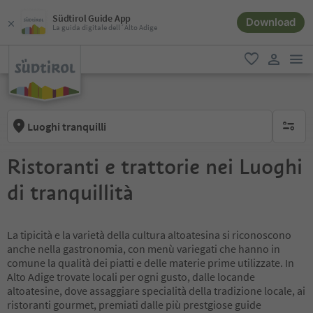
Südtirol Guide App
Download
La guida digitale dell´Alto Adige
men
favoriti
user lin
Luoghi tranquilli
nessun f
Ristoranti e trattorie nei Luoghi
di tranquillità
La tipicità e la varietà della cultura altoatesina si riconoscono
anche nella gastronomia, con menù variegati che hanno in
comune la qualità dei piatti e delle materie prime utilizzate. In
Alto Adige trovate locali per ogni gusto, dalle locande
altoatesine, dove assaggiare specialità della tradizione locale, ai
ristoranti gourmet, premiati dalle più prestgiose guide