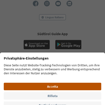
Lingua: Italiano
Südtirol Guide App
FAQ
Contatti
Press
MICE
Privacy Policy
Termini e condizioni
Crediti
Cookie Policy
Film commission
Chi siamo
Dichiarazione di accessibilità
Alto Adige B2B
© 2026 IDM Südtirol