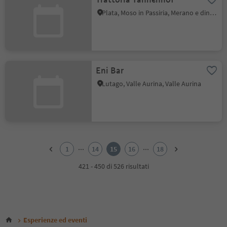
Plata, Moso in Passiria, Merano e dintorni
Eni Bar
Lutago, Valle Aurina, Valle Aurina
1
2
...
...
1
14
15
16
18
3
4
421 - 450 di 526 risultati
5
6
7
8
9
Esperienze ed eventi
10