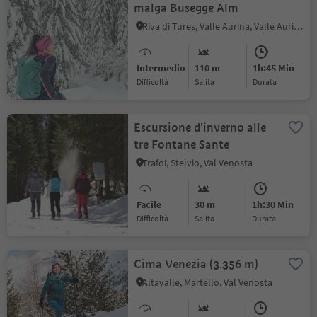
malga Busegge Alm
Riva di Tures, Valle Aurina, Valle Aurina
Intermedio
110 m
1h:45 Min
Difficoltà
Salita
durata
Escursione d'inverno alle
tre Fontane Sante
Trafoi, Stelvio, Val Venosta
Facile
30 m
1h:30 Min
Difficoltà
Salita
durata
Cima Venezia (3.356 m)
Altavalle, Martello, Val Venosta