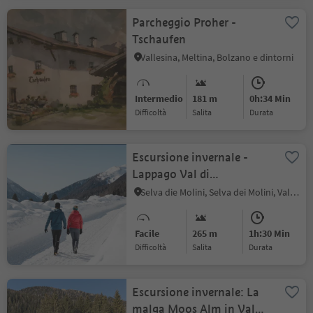
Parcheggio Proher -
Tschaufen
Vallesina, Meltina, Bolzano e dintorni
Intermedio
181 m
0h:34 Min
Difficoltà
Salita
durata
Escursione invernale -
Lappago Val di
Cesa/Zösen
Selva die Molini, Selva dei Molini, Valle Aurina
Facile
265 m
1h:30 Min
Difficoltà
Salita
durata
Escursione invernale: La
malga Moos Alm in Val