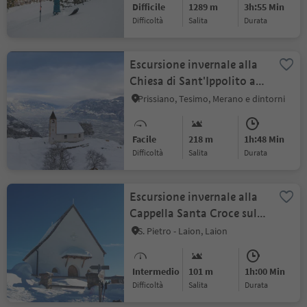
Difficile
1289 m
3h:55 Min
Difficoltà
Salita
durata
Escursione invernale alla
Chiesa di Sant'Ippolito a
Narano
Prissiano, Tesimo, Merano e dintorni
Facile
218 m
1h:48 Min
Difficoltà
Salita
durata
Escursione invernale alla
Cappella Santa Croce sul
Resciesa
S. Pietro - Laion, Laion
Intermedio
101 m
1h:00 Min
Difficoltà
Salita
durata