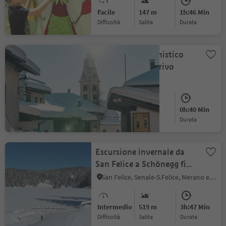
Facile
147 m
1h:46 Min
Difficoltà
Salita
durata
Percoro escursionistico
nel paese di Anterivo
Anterivo
Facile
80 m
0h:40 Min
Difficoltà
Salita
durata
Escursione invernale da
San Felice a Schönegg fino
al Lago di Tret
San Felice, Senale-S.Felice, Merano e dintorni
Intermedio
519 m
3h:47 Min
Difficoltà
Salita
durata