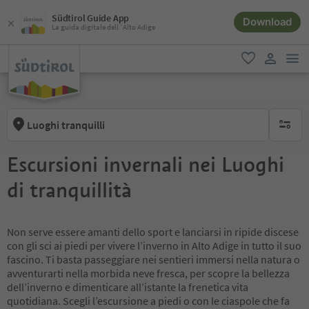
Südtirol Guide App
Download
La guida digitale dell´Alto Adige
men
favoriti
user lin
Luoghi tranquilli
nessun f
Escursioni invernali nei Luoghi
di tranquillità
Non serve essere amanti dello sport e lanciarsi in ripide discese
con gli sci ai piedi per vivere l’inverno in Alto Adige in tutto il suo
fascino. Ti basta passeggiare nei sentieri immersi nella natura o
avventurarti nella morbida neve fresca, per scopre la bellezza
dell’inverno e dimenticare all’istante la frenetica vita
quotidiana. Scegli l’escursione a piedi o con le ciaspole che fa