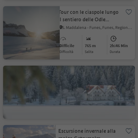
Tour con le ciaspole lungo
il sentiero delle Odle
(Adolf Munkel)
S. Maddalena - Funes, Funes, Regione dolomitica Luson Val di Funes
Difficile
765 m
2h:46 Min
Difficoltà
Salita
durata
Escursione invernale sul
Lago di Anterselva
Anterselva di Sopra, Rasun Anterselva, Regione dolomitica Plan de Corones
Facile
0 m
0h:30 Min
Difficoltà
Salita
durata
Escursione invernale alla