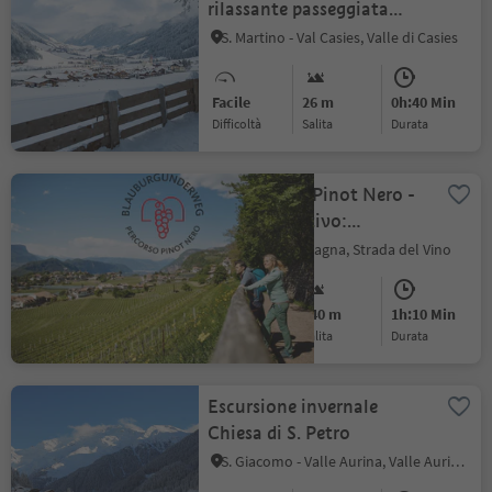
rilassante passeggiata
nella Val Casies
S. Martino - Val Casies, Valle di Casies
Facile
26 m
0h:40 Min
Difficoltà
Salita
durata
Percorso del Pinot Nero -
Giro alternativo:
Montagna - Gleno -
Pinzano, Montagna, Strada del Vino
Montagna
Facile
140 m
1h:10 Min
Difficoltà
Salita
durata
Escursione invernale
Chiesa di S. Petro
S. Giacomo - Valle Aurina, Valle Aurina, Valle Aurina