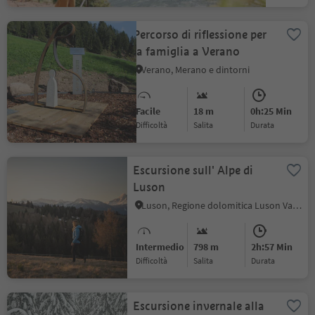
Percorso di riflessione per
la famiglia a Verano
Verano, Merano e dintorni
Facile
18 m
0h:25 Min
Difficoltà
Salita
durata
Escursione sull' Alpe di
Luson
Luson, Regione dolomitica Luson Val di Funes
Intermedio
798 m
2h:57 Min
Difficoltà
Salita
durata
Escursione invernale alla