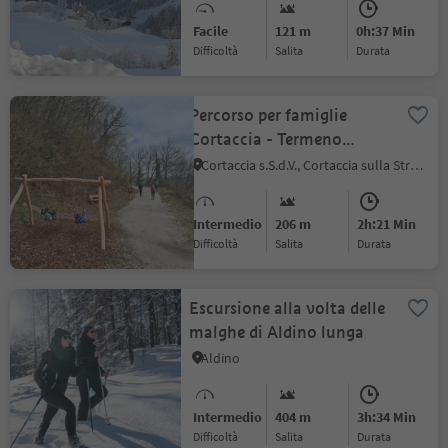
Facile
121 m
0h:37 Min
Difficoltà
Salita
durata
Percorso per famiglie
Cortaccia - Termeno
(Kastelaz)
Cortaccia s.S.d.V., Cortaccia sulla Strada del Vino, Strada del Vino
Intermedio
206 m
2h:21 Min
Difficoltà
Salita
durata
Escursione alla volta delle
malghe di Aldino lunga
Aldino
Intermedio
404 m
3h:34 Min
Difficoltà
Salita
durata