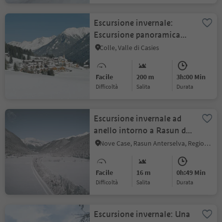
Escursione invernale:
Escursione panoramica
nella Val Casies
Colle, Valle di Casies
Facile
200 m
3h:00 Min
Difficoltà
Salita
durata
Escursione invernale ad
anello intorno a Rasun di
Sopra
Nove Case, Rasun Anterselva, Regione dolomitica Plan de Corones
Facile
16 m
0h:49 Min
Difficoltà
Salita
durata
Escursione invernale: Una