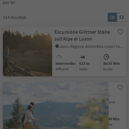
per te!
214
Risultati
Escursione Glittner Ställe
sull'Alpe di Luson
Luson, Regione dolomitica Luson Val di Funes
Intermedio
623 m
3h:15 Min
Difficoltà
Salita
durata
Knottnkino a Verano -
con partenza alla fermata
Alpenrose
Postal, Verano, Merano e dintorni
Facile
187 m
0h:40 Min
Difficoltà
Salita
durata