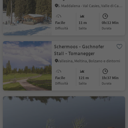
Casies 1477 m
S. Maddalena - Val Casies, Valle di Casies
Facile
11 m
0h:12 Min
Difficoltà
Salita
durata
Schermoos - Gschnofer
Stall - Tomanegger
Vallesina, Meltina, Bolzano e dintorni
Facile
121 m
1h:37 Min
Difficoltà
Salita
durata
Aldino - Lago del Colle -
Rotwand - Burgstallegg
Aldino