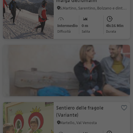
malga Getrumalm
S.Martino, Sarentino, Bolzano e dintorni
Intermedio
0 m
4h:16 Min
Difficoltà
Salita
durata
Anterivo - Palù Longa -
Malghette - Passo Cisa -
Anterivo
Anterivo
Intermedio
367 m
3h:25 Min
Difficoltà
Salita
durata
Sentiero delle fragole
(Variante)
Martello, Val Venosta