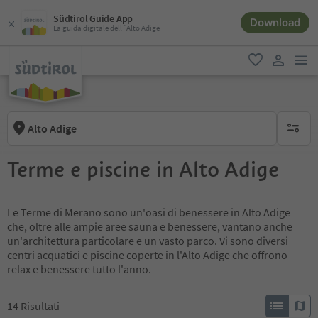
Südtirol Guide App
Download
La guida digitale dell´Alto Adige
men
favoriti
user lin
Alto Adige
nessun f
Terme e piscine in Alto Adige
Le Terme di Merano sono un'oasi di benessere in Alto Adige
che, oltre alle ampie aree sauna e benessere, vantano anche
un'architettura particolare e un vasto parco. Vi sono diversi
centri acquatici e piscine coperte in l'Alto Adige che offrono
relax e benessere tutto l'anno.
14
Risultati