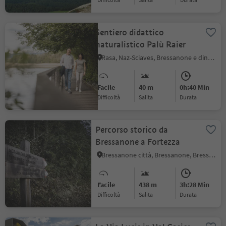
Sentiero didattico
naturalistico Palù Raier
Rasa, Naz-Sciaves, Bressanone e dintorni
Facile
40 m
0h:40 Min
Difficoltà
Salita
durata
Percorso storico da
Bressanone a Fortezza
Bressanone città, Bressanone, Bressanone e dintorni
Facile
438 m
3h:28 Min
Difficoltà
Salita
durata