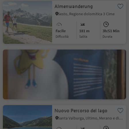
Almenwanderung
Sesto, Regione dolomitica 3 Cime
Facile
181 m
3h:51 Min
Difficoltà
Salita
durata
Sentiero delle Stelle da
San Valentino a
Collepietra
Collepietra, Cornedo all'Isarco, Regione dolomitica Val d'Ega
Intermedio
334 m
3h:27 Min
Difficoltà
Salita
durata
Nuovo Percorso del lago
Santa Valburga, Ultimo, Merano e dintorni