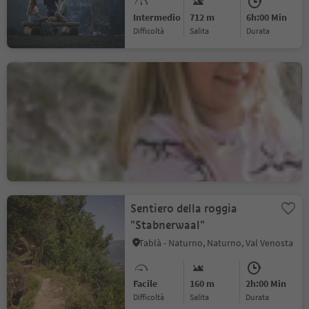
Intermedio
712 m
6h:00 Min
Difficoltà
Salita
durata
Sentiero didattico tra i
boschi di Rio Lagundo
Rio Lagundo, Lagundo, Merano e dintorni
Facile
152 m
1h:00 Min
Difficoltà
Salita
durata
Sentiero della roggia
"Stabnerwaal"
Tablà - Naturno, Naturno, Val Venosta
Facile
160 m
2h:00 Min
Difficoltà
Salita
durata