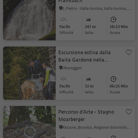
Frankbach
S. Pietro - Valle Aurina, Valle Aurina, Valle Aurina
Facile
247 m
1h:13 Min
Difficoltà
Salita
durata
Escursione estiva dalla
Baita Gardonè nella
Foresta dei Draghi
Obereggen
Facile
32 m
0h:25 Min
Difficoltà
Salita
durata
Percorso d'Arte - Stagno
Moarberger
Riscone, Brunico, Regione dolomitica Plan de Corones