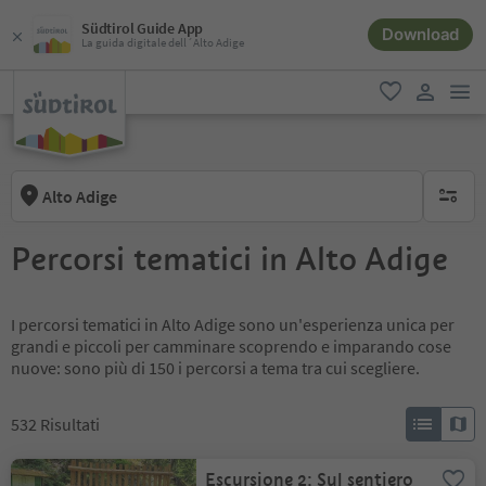
Südtirol Guide App
Download
La guida digitale dell´Alto Adige
men
favoriti
user lin
Alto Adige
nessun f
Percorsi tematici in Alto Adige
I percorsi tematici in Alto Adige sono un'esperienza unica per
grandi e piccoli per camminare scoprendo e imparando cose
nuove: sono più di 150 i percorsi a tema tra cui scegliere.
532
Risultati
Escursione 2: Sul sentiero