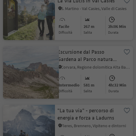
La Via Lucis in Val Casies
S. Martino - Val Casies, Valle di Casies
Facile
267 m
2h:06 Min
Difficoltà
Salita
durata
Escursione dal Passo
Gardena al Parco naturale
Puez-Odle a Colfosco
Corvara, Regione dolomitica Alta Badia
Intermedio
581 m
4h:32 Min
Difficoltà
Salita
durata
"La tua via" - percorso di
energia e forza a Ladurns
Fleres, Brennero, Vipiteno e dintorni