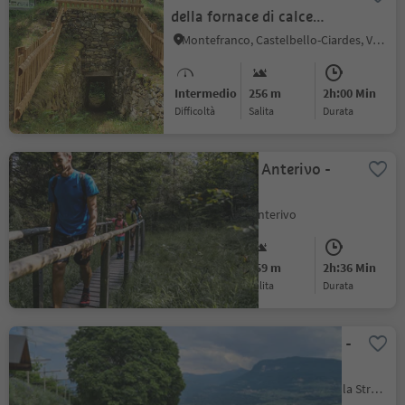
della fornace di calce
Kalkofenweg
Montefranco, Castelbello-Ciardes, Val Venosta
Intermedio
256 m
2h:00 Min
Difficoltà
Salita
durata
La mulatiera Anterivo -
Trodena
San Lugano, Anterivo
Intermedio
359 m
2h:36 Min
Difficoltà
Salita
durata
Murundum percorso nr. 4 -
Ronchi
Cortaccia s.S.d.V., Cortaccia sulla Strada del Vino, Strada del Vino