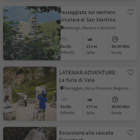
Passeggiata sul sentiero
circolare di San Martino
Marlengo, Merano e dintorni
Facile
213 m
1h:30 Min
Difficoltà
Salita
durata
LATEMAR.ADVENTURE:
La furia di Vaia
Obereggen, Nova Ponente, Regione dolomitica Val d'Ega
Facile
177 m
2h:00 Min
Difficoltà
Salita
durata
Escursione alla cascata