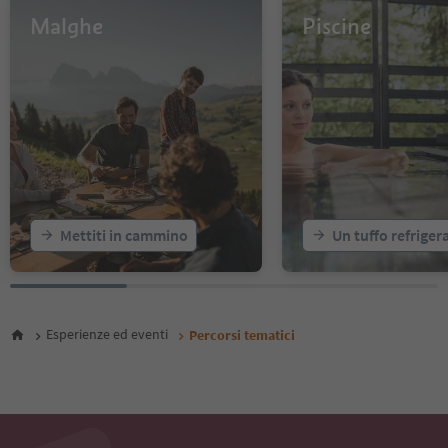
13
Malghe
Piscine
14
15
16
17
18
Mettiti in cammino
Un tuffo refriger
Esperienze ed eventi
Percorsi tematici