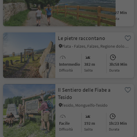
Facile
287 m
2h:27 Min
Difficoltà
Salita
durata
Le pietre raccontano
Plata - Falzes, Falzes, Regione dolomitica Plan de Corones
Intermedio
382 m
3h:58 Min
Difficoltà
Salita
durata
Il Sentiero delle Fiabe a
Tesido
Tesido, Monguelfo-Tesido
Facile
192 m
1h:23 Min
Difficoltà
Salita
durata