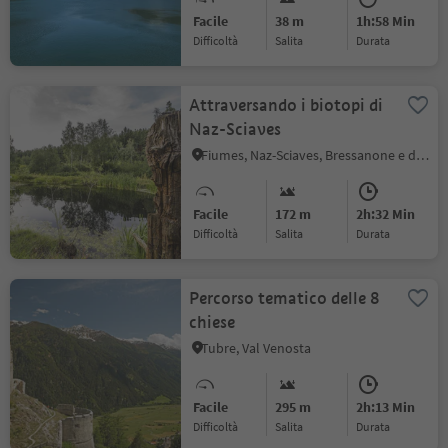
Facile
38 m
1h:58 Min
Difficoltà
Salita
durata
Attraversando i biotopi di
Naz-Sciaves
Fiumes, Naz-Sciaves, Bressanone e dintorni
Facile
172 m
2h:32 Min
Difficoltà
Salita
durata
Percorso tematico delle 8
chiese
Tubre, Val Venosta
Facile
295 m
2h:13 Min
Difficoltà
Salita
durata