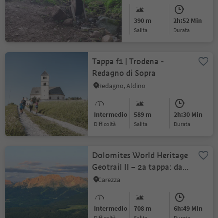
Facile
390 m
2h:52 Min
Difficoltà
Salita
durata
Tappa f1 | Trodena -
Redagno di Sopra
Redagno, Aldino
Intermedio
589 m
2h:30 Min
Difficoltà
Salita
durata
Dolomites World Heritage
Geotrail II – 2a tappa: dal
Passo di Lavazè al Passo di
Carezza
Costalunga
Intermedio
708 m
6h:49 Min
Difficoltà
Salita
durata