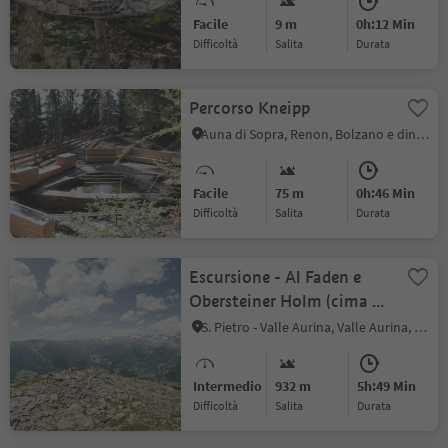
Facile
9 m
0h:12 Min
Difficoltà
Salita
durata
Percorso Kneipp
Auna di Sopra, Renon, Bolzano e dintorni
Facile
75 m
0h:46 Min
Difficoltà
Salita
durata
Escursione - Al Faden e
Obersteiner Holm (cima di
Sassalto)
S. Pietro - Valle Aurina, Valle Aurina, Valle Aurina
Intermedio
932 m
5h:49 Min
Difficoltà
Salita
durata