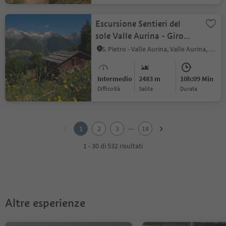
Escursione Sentieri del
sole Valle Aurina - Giro
delle malghe
S. Pietro - Valle Aurina, Valle Aurina, Valle Aurina
Intermedio
2483 m
10h:09 Min
Difficoltà
Salita
durata
1
2
...
1
2
3
18
3
4
1 - 30 di 532 risultati
5
6
7
8
9
Altre esperienze
10
11
12