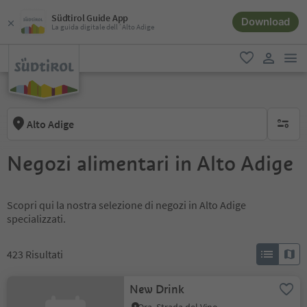
Südtirol Guide App
Download
La guida digitale dell´Alto Adige
men
favoriti
user lin
Alto Adige
nessun f
Negozi alimentari in Alto Adige
Scopri qui la nostra selezione di negozi in Alto Adige
specializzati.
423
Risultati
New Drink