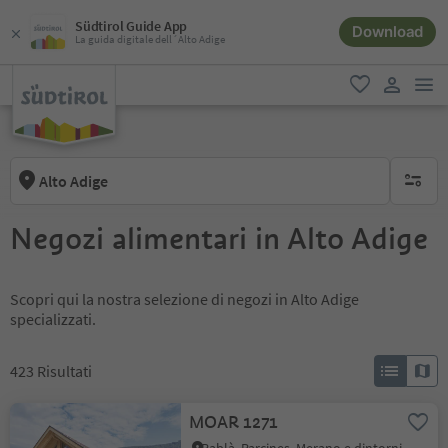
Südtirol Guide App
Download
La guida digitale dell´Alto Adige
men
favoriti
user lin
Alto Adige
nessun f
Negozi alimentari in Alto Adige
Scopri qui la nostra selezione di negozi in Alto Adige
specializzati.
423
Risultati
MOAR 1271