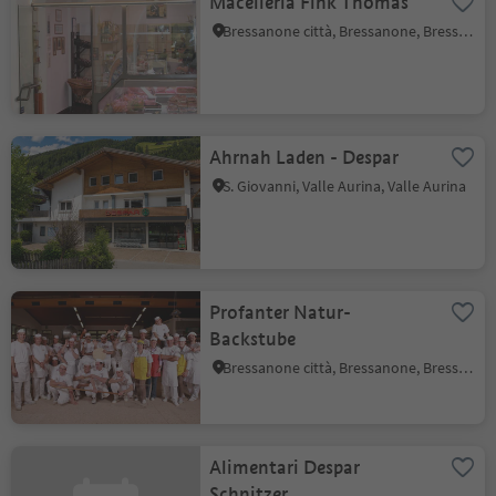
Macelleria Fink Thomas
Bressanone città, Bressanone, Bressanone e dintorni
Ahrnah Laden - Despar
S. Giovanni, Valle Aurina, Valle Aurina
Profanter Natur-
Backstube
Bressanone città, Bressanone, Bressanone e dintorni
Alimentari Despar
Schnitzer