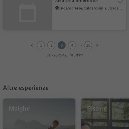
Gelateria Innerhofer
Caldaro Paese, Caldaro sulla Strada del Vino, Strada del Vino
1
2
...
1
2
3
4
15
3
4
61 - 90 di 423 risultati
5
6
7
8
9
Altre esperienze
10
11
12
13
Malghe
Piscine
14
15