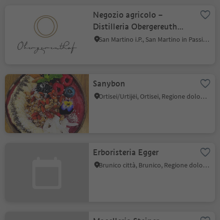
Negozio agricolo –
Distilleria Obergereuth
Hof
San Martino i.P., San Martino in Passiria, Merano e dintorni
Sanybon
Ortisei/Urtijëi, Ortisei, Regione dolomitica Val Gardena
Erboristeria Egger
Brunico città, Brunico, Regione dolomitica Plan de Corones