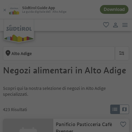
Südtirol Guide App
Download
La guida digitale dell´Alto Adige
men
favoriti
user lin
Alto Adige
nessun f
Negozi alimentari in Alto Adige
Scopri qui la nostra selezione di negozi in Alto Adige
specializzati.
423
Risultati
Panificio Pasticceria Cafè
Psenner