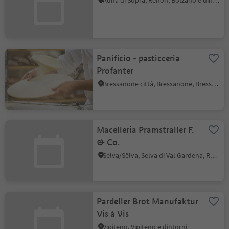
Auna di Sopra, Renon, Bolzano e dintorni
Panificio - pasticceria
Profanter
Bressanone città, Bressanone, Bressanone e dintorni
Macelleria Pramstraller F.
& Co.
Selva/Sëlva, Selva di Val Gardena, Regione dolomitica Val Gardena
Pardeller Brot Manufaktur
Vis á Vis
Vipiteno, Vipiteno e dintorni