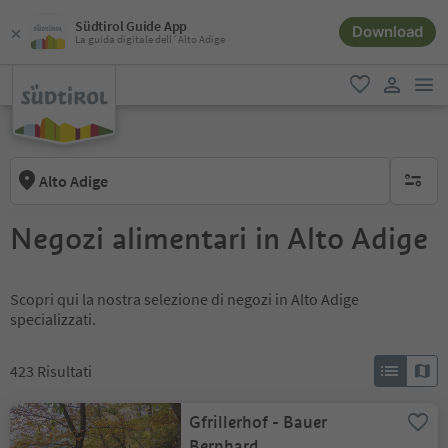
Südtirol Guide App
Download
La guida digitale dell´Alto Adige
men
favoriti
user lin
Alto Adige
nessun f
Negozi alimentari in Alto Adige
Scopri qui la nostra selezione di negozi in Alto Adige
specializzati.
423
Risultati
Gfrillerhof - Bauer
Bernhard