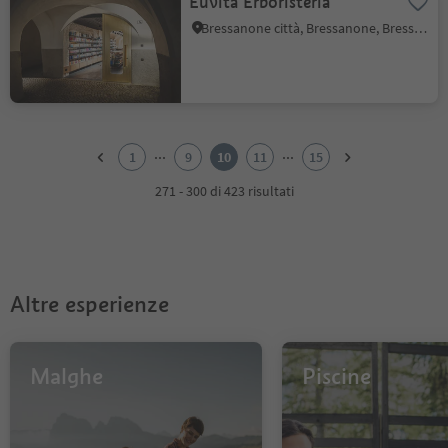
Euvita Erboristeria
Bressanone città, Bressanone, Bressanone e dintorni
1
2
...
...
1
9
10
11
15
3
4
271 - 300 di 423 risultati
5
6
7
8
9
Altre esperienze
10
11
12
13
Malghe
Piscine
14
15