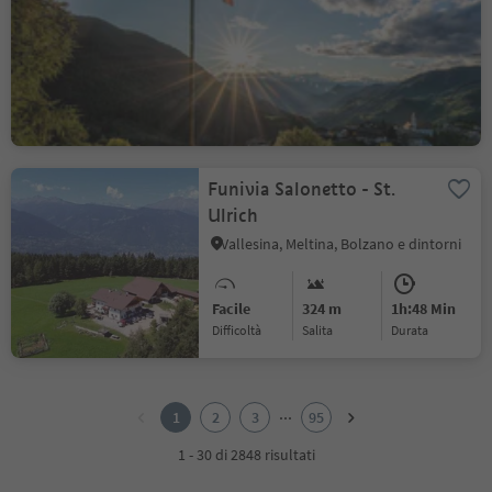
Collepietra
Collepietra, Cornedo all'Isarco, Regione dolomitica Val d'Ega
Facile
300 m
1h:57 Min
Difficoltà
Salita
durata
Funivia Salonetto - St.
Ulrich
Vallesina, Meltina, Bolzano e dintorni
Facile
324 m
1h:48 Min
Difficoltà
Salita
durata
1
2
...
1
2
3
95
3
4
1 - 30 di 2848 risultati
5