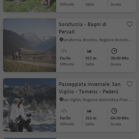
Difficoltà
Salita
durata
Sorafurcia - Bagni di
Pervall
Sorafurcia, Brunico, Regione dolomitica Plan de Corones
Facile
957 m
3h:00 Min
Difficoltà
Salita
durata
Passeggiata invernale: San
Vigilio - Tamersc - Pederü
San Vigilio, Regione dolomitica Plan de Corones
Facile
352 m
6h:30 Min
Difficoltà
Salita
durata