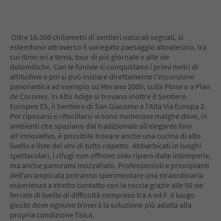
6
7
8
9
Oltre 16.000 chilometri di sentieri naturali segnati, si
10
estendono attraverso il variegato paesaggio altoatesino, tra
11
cui itinerari a tema, tour di più giornate e alte vie
12
dolomitiche. Con le funivie si conquistano i primi metri di
13
altitudine e poi si può iniziare direttamente l'escursione
14
panoramica ad esempio su Merano 2000, sulla Plose o a Plan
15
de Corones. In Alto Adige si trovano inoltre il Sentiero
16
Europeo E5, il Sentiero di San Giacomo e l’Alta Via Europa 2.
17
Per riposarsi e rifocillarsi vi sono numerose malghe dove, in
18
ambienti che spaziano dal tradizionale all’elegante fino
19
all’innovativo, è possibile trovare anche una cucina di alto
20
livello e liste dei vini di tutto rispetto. Abbarbicati in luoghi
21
spettacolari, i rifugi non offrono solo riparo dalle intemperie,
22
ma anche panorami mozzafiato. Professionisti e principianti
23
dell’arrampicata potranno sperimentare una straordinaria
24
esperienza a stretto contatto con la roccia grazie alle 50 vie
25
ferrate di livello di difficoltà compreso tra A ed F. Il luogo
26
giusto dove ognuno troverà la soluzione più adatta alla
27
propria condizione fisica.
28