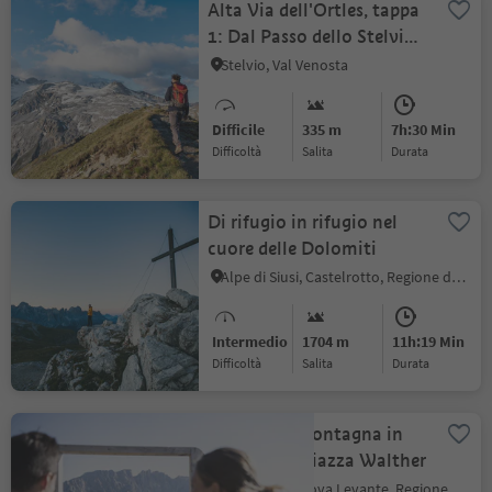
Alta Via dell'Ortles, tappa
1: Dal Passo dello Stelvio
a Stelvio
Stelvio, Val Venosta
Difficile
335 m
7h:30 Min
Difficoltà
Salita
durata
Di rifugio in rifugio nel
cuore delle Dolomiti
Alpe di Siusi, Castelrotto, Regione dolomitica Alpe di Siusi
Intermedio
1704 m
11h:19 Min
Difficoltà
Salita
durata
Cinema di montagna in
Val d’Ega - Piazza Walther
Obereggen, Nova Levante, Regione dolomitica Val d'Ega