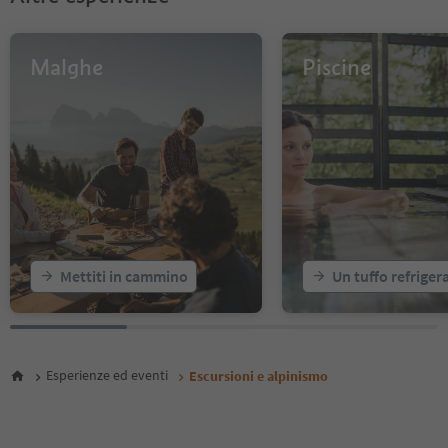
51
52
53
Malghe
Piscine
54
55
56
57
58
59
60
61
62
63
64
Mettiti in cammino
Un tuffo refriger
65
66
67
68
69
Esperienze ed eventi
Escursioni e alpinismo
70
71
72
73