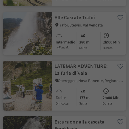
Alle Cascate Trafoi
Trafoi, Stelvio, Val Venosta
Intermedio
280 m
2h:00 Min
Difficoltà
Salita
durata
LATEMAR.ADVENTURE:
La furia di Vaia
Obereggen, Nova Ponente, Regione dolomitica Val d'Ega
Facile
177 m
2h:00 Min
Difficoltà
Salita
durata
Escursione alla cascata
Frankbach