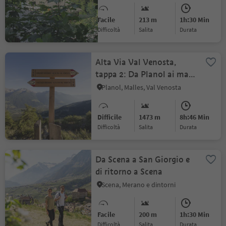
Facile
213 m
1h:30 Min
Difficoltà
Salita
durata
Alta Via Val Venosta,
tappa 2: Da Planol ai masi
Glieshöfe
Planol, Malles, Val Venosta
Difficile
1473 m
8h:46 Min
Difficoltà
Salita
durata
Da Scena a San Giorgio e
di ritorno a Scena
Scena, Merano e dintorni
Facile
200 m
1h:30 Min
Difficoltà
Salita
durata