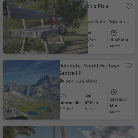
Da Compatsch a Piz e
Saltria
Alpe di Siusi, Castelrotto, Regione dolomitica Alpe di Siusi
Intermedio
167 m
2h:07 Min
Difficoltà
Salita
durata
Dolomites World Heritage
Geotrail II
Alpe di Siusi, Aldino
1296h:00
Intermedio
8730 m
Min
Difficoltà
Salita
durata
Giro dell' Astrovillaggio a