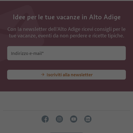
74
75
Idee per le tue vacanze in Alto Adige
76
77
Con la newsletter dell’Alto Adige ricevi consigli per le
78
tue vacanze, eventi da non perdere e ricette tipiche.
79
80
81
82
Indirizzo e-mail*
83
84
85
Iscriviti alla newsletter
86
87
88
89
90
91
92
93
94
95