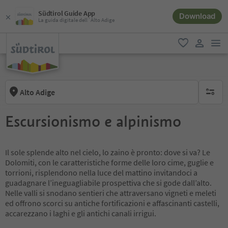
Südtirol Guide App
Download
La guida digitale dell´Alto Adige
men
favoriti
user lin
Alto Adige
nessun f
Escursionismo e alpinismo
Il sole splende alto nel cielo, lo zaino è pronto: dove si va? Le
Dolomiti, con le caratteristiche forme delle loro cime, guglie e
torrioni, risplendono nella luce del mattino invitandoci a
guadagnare l’ineguagliabile prospettiva che si gode dall’alto.
Nelle valli si snodano sentieri che attraversano vigneti e meleti
ed offrono scorci su antiche fortificazioni e affascinanti castelli,
accarezzano i laghi e gli antichi canali irrigui.