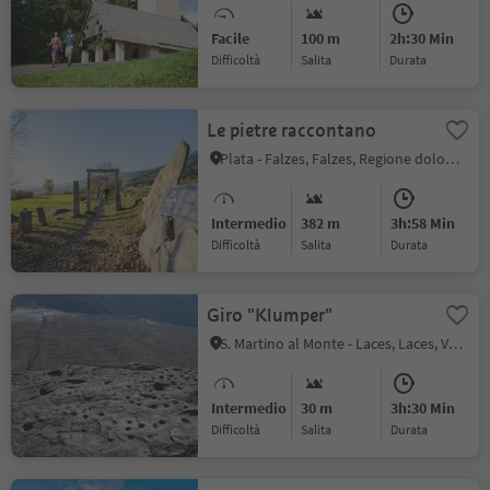
Facile
100 m
2h:30 Min
Difficoltà
Salita
durata
Le pietre raccontano
Plata - Falzes, Falzes, Regione dolomitica Plan de Corones
Intermedio
382 m
3h:58 Min
Difficoltà
Salita
durata
Giro "Klumper"
S. Martino al Monte - Laces, Laces, Val Venosta
Intermedio
30 m
3h:30 Min
Difficoltà
Salita
durata