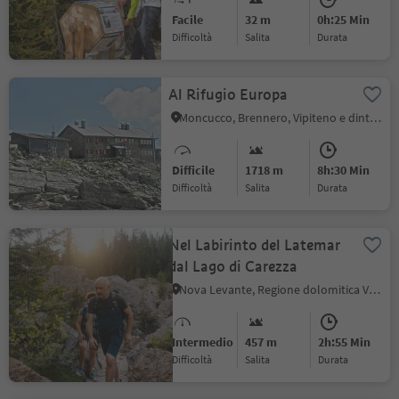
Facile
32 m
0h:25 Min
Difficoltà
Salita
durata
Al Rifugio Europa
Moncucco, Brennero, Vipiteno e dintorni
Difficile
1718 m
8h:30 Min
Difficoltà
Salita
durata
Nel Labirinto del Latemar
dal Lago di Carezza
Nova Levante, Regione dolomitica Val d'Ega
Intermedio
457 m
2h:55 Min
Difficoltà
Salita
durata