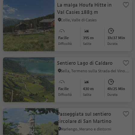
La malga Houfa Hitte in
Val Casies 1883 m
Colle, Valle di Casies
Facile
395 m
1h:37 Min
Difficoltà
Salita
durata
Sentiero Lago di Caldaro
Sella, Termeno sulla Strada del Vino, Strada del Vino
Facile
430 m
4h:25 Min
Difficoltà
Salita
durata
Passeggiata sul sentiero
circolare di San Martino
Marlengo, Merano e dintorni