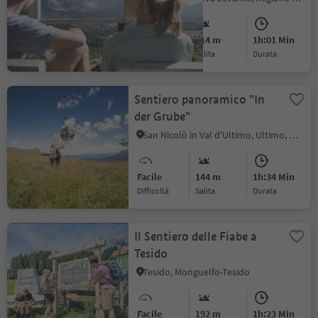
Facile
314 m
1h:01 Min
Difficoltà
Salita
durata
Sentiero panoramico "In
der Grube"
San Nicolò in Val d'Ultimo, Ultimo, Merano e dintorni
Facile
144 m
1h:34 Min
Difficoltà
Salita
durata
Il Sentiero delle Fiabe a
Tesido
Tesido, Monguelfo-Tesido
Facile
192 m
1h:23 Min