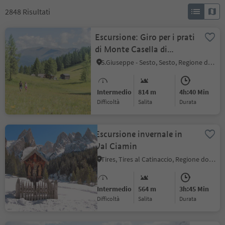
2848
Risultati
Escursione: Giro per i prati
di Monte Casella di
Dentro (est)
S.Giuseppe - Sesto, Sesto, Regione dolomitica 3 Cime
Intermedio
814 m
4h:40 Min
Difficoltà
Salita
durata
Escursione invernale in
Val Ciamin
Tires, Tires al Catinaccio, Regione dolomitica Alpe di Siusi
Intermedio
564 m
3h:45 Min
Difficoltà
Salita
durata