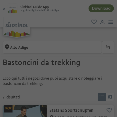
Südtirol Guide App
Download
La guida digitale dell´Alto Adige
men
favoriti
user lin
Alto Adige
nessun f
Bastoncini da trekking
Ecco qui tutti i negozi dove puoi acquistare o noleggiare i
bastoncini da trekking.
7
Risultati
Stefans Sportschupfen