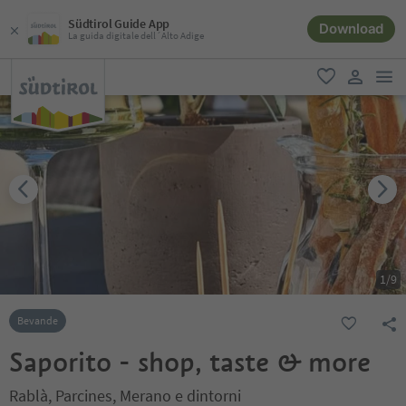
Südtirol Guide App
Download
La guida digitale dell´Alto Adige
men
favoriti
user lin
1
/
9
Bevande
Saporito - shop, taste & more
Rablà, Parcines, Merano e dintorni