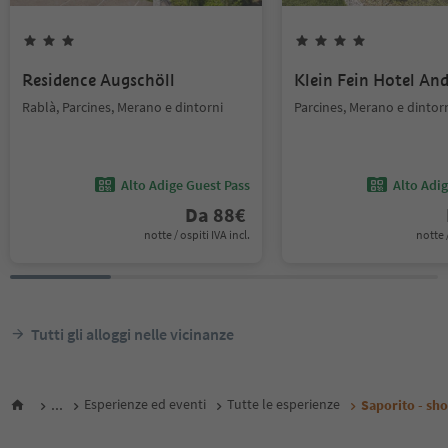
Residence Augschöll
Klein Fein Hotel An
Rablà, Parcines, Merano e dintorni
Parcines, Merano e dintor
Alto Adige Guest Pass
Alto Adi
Da
88
€
notte / ospiti IVA incl.
notte /
Tutti gli alloggi nelle vicinanze
...
Esperienze ed eventi
Tutte le esperienze
Saporito - sho