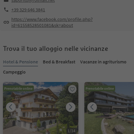
saporito@rolmail.net
+39 329 646 3841
https://www.facebook.com/profile.php?
id=61558528501081&sk=about
Trova il tuo alloggio nelle vicinanze
Hotel & Pensione
Bed & Breakfast
Vacanze in agriturismo
Campeggio
Prenotabile online
Prenotabile online
1
/
14