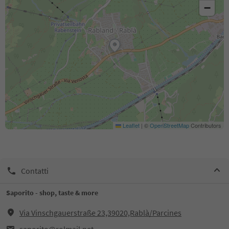
−
Leaflet
|
©
OpenStreetMap
Contributors
Contatti
Saporito - shop, taste & more
Via Vinschgauerstraße 23,39020,Rablà/Parcines