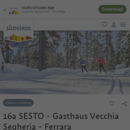
Südtirol Guide App
Download
La guida digitale dell´Alto Adige
men
favoriti
user lin
Classico e skating
16a SESTO - Gasthaus Vecchia
Segheria - Ferrara