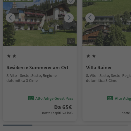
1
/
6
Residence Summerer am Ort
Villa Rainer
S. Vito - Sesto, Sesto, Regione
S. Vito - Sesto, Sesto, Reg
dolomitica 3 Cime
dolomitica 3 Cime
Alto Adige Guest Pass
Alto Adi
Da
65
€
notte / ospiti IVA incl.
notte /