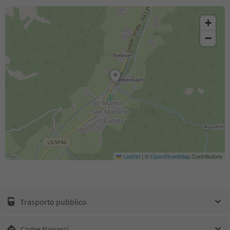
+
−
Leaflet
|
©
OpenStreetMap
Contributors
Trasporto pubblico
Come trovarci