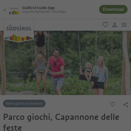
Südtirol Guide App
Download
La guida digitale dell´Alto Adige
men
favoriti
user lin
Parchi giochi per bambini
Parco giochi, Capannone delle
feste