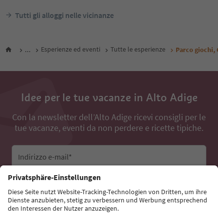
Tutti gli alloggi nelle vicinanze
...
Esperienze ed eventi
Tutte le esperienze
Parco giochi,
Idee per le tue vacanze in Alto Adige
Con la newsletter dell’Alto Adige ricevi consigli per le
tue vacanze, eventi da non perdere e ricette tipiche.
Indirizzo e-mail*
Iscriviti alla newsletter