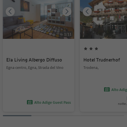
1
/
11
Ela Living Albergo Diffuso
Hotel Trudnerhof
Egna centro, Egna, Strada del Vino
Trodena,
Alto Adi
Alto Adige Guest Pass
notte /