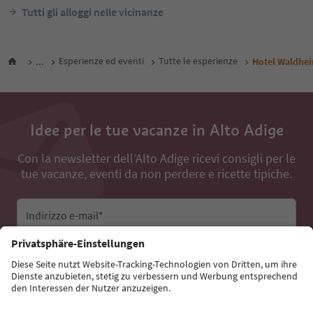
Tutti gli alloggi nelle vicinanze
...
Esperienze ed eventi
Tutte le esperienze
Hotel Waldhe
Idee per le tue vacanze in Alto Adige
Con la newsletter dell’Alto Adige ricevi consigli per le
tue vacanze, eventi da non perdere e ricette tipiche.
Indirizzo e-mail*
Iscriviti alla newsletter