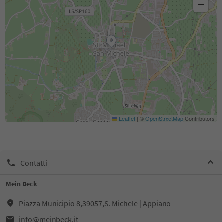
−
Leaflet
|
©
OpenStreetMap
Contributors
Contatti
Mein Beck
Piazza Municipio 8,39057,S. Michele | Appiano
info@meinbeck.it