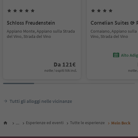
Schloss Freudenstein
Cornelian Suites &
Appiano Monte, Appiano sulla Strada
Cornaiano, Appiano sulla 
del Vino, Strada del Vino
Vino, Strada del Vino
Alto Adi
Da
121
€
notte / ospiti IVA incl.
notte /
Tutti gli alloggi nelle vicinanze
...
Esperienze ed eventi
Tutte le esperienze
Mein Beck