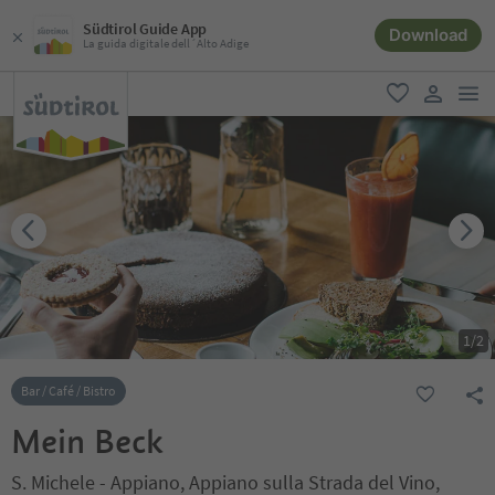
Südtirol Guide App
Download
La guida digitale dell´Alto Adige
men
favoriti
user lin
1
/
2
Bar / Café / Bistro
Mein Beck
S. Michele - Appiano, Appiano sulla Strada del Vino,