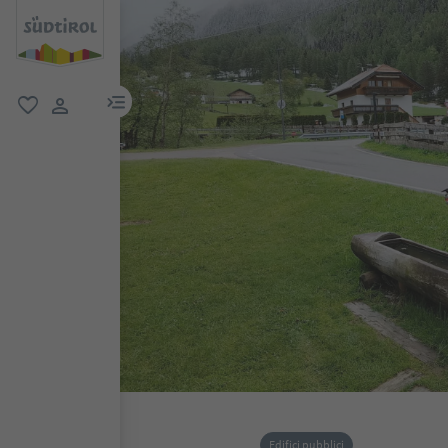
menu link
favoriti
user link
Edifici pubblici