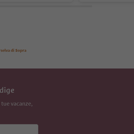
rselva di Sopra
Adige
e tue vacanze,