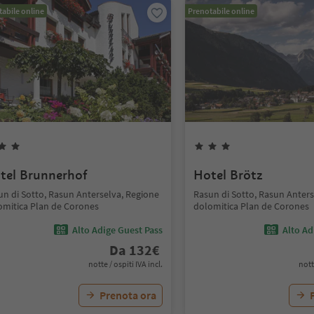
abile online
Prenotabile online
tel Brunnerhof
Hotel Brötz
un di Sotto, Rasun Anterselva, Regione
Rasun di Sotto, Rasun Anters
omitica Plan de Corones
dolomitica Plan de Corones
Alto Adige Guest Pass
Alto Ad
Da
132
€
notte / ospiti IVA incl.
nott
Prenota ora