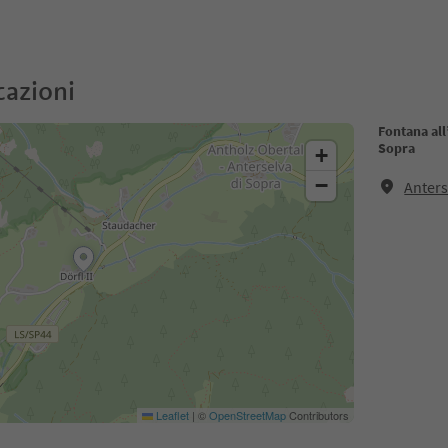
cazioni
Fontana all
Sopra
+
−
Anters
Leaflet
|
©
OpenStreetMap
Contributors