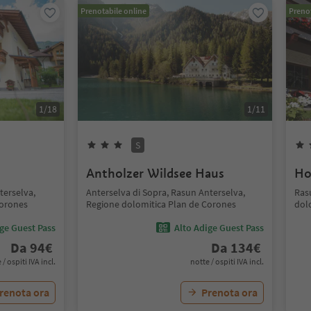
Prenotabile online
Prenot
1
/
18
1
/
11
S
Antholzer Wildsee Haus
Ho
terselva,
Anterselva di Sopra, Rasun Anterselva,
Ras
Corones
Regione dolomitica Plan de Corones
dol
ige Guest Pass
Alto Adige Guest Pass
Da
94
€
Da
134
€
 / ospiti IVA incl.
notte / ospiti IVA incl.
renota ora
Prenota ora