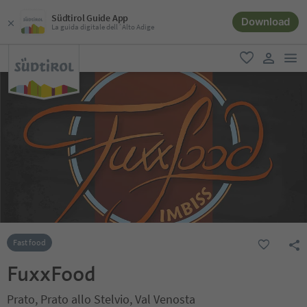
Südtirol Guide App
Download
La guida digitale dell´Alto Adige
men
favoriti
user lin
Fast food
FuxxFood
Prato, Prato allo Stelvio, Val Venosta