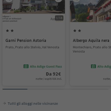
1
/
18
Garni Pension Astoria
Albergo Aquila nera
Prato, Prato allo Stelvio, Val Venosta
Montechiaro, Prato allo St
Venosta
Alto Adige Guest Pass
Alto Adi
Da
92
€
notte / ospiti IVA incl.
notte /
Tutti gli alloggi nelle vicinanze