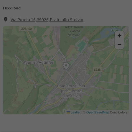
FuxxFood
Via Pineta 16,39026,Prato allo Stelvio
+
−
Leaflet
|
©
OpenStreetMap
Contributors