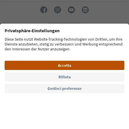
Lingua: Italiano
Südtirol Guide App
FAQ
Contatti
Press
MICE
Privacy Policy
Termini e condizioni
Crediti
Cookie Policy
Film commission
Chi siamo
Dichiarazione di accessibilità
Alto Adige B2B
© 2026 IDM Südtirol