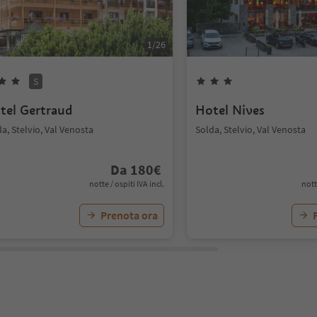
1
/
26
S
tel Gertraud
Hotel Nives
a, Stelvio, Val Venosta
Solda, Stelvio, Val Venosta
Da
180
€
notte / ospiti IVA incl.
nott
Prenota ora