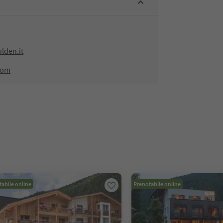
lden.it
com
abile online
Prenotabile online