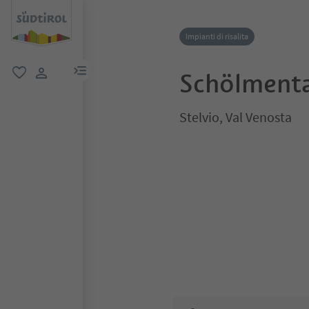
Impianti di risalita
menu link
Schölmenta
favoriti
user link
Stelvio, Val Venosta