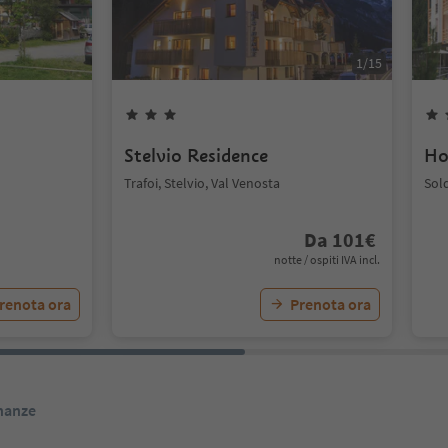
1
/
15
Stelvio Residence
Ho
Trafoi, Stelvio, Val Venosta
Sold
Da
101
€
notte / ospiti IVA incl.
renota ora
Prenota ora
inanze