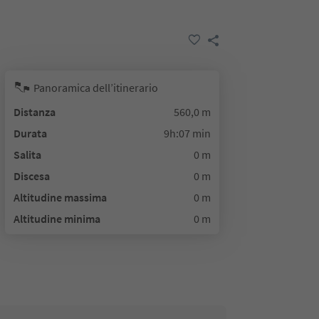
Panoramica dell’itinerario
Distanza
560,0 m
Durata
9h:07 min
Salita
0 m
Discesa
0 m
Altitudine massima
0 m
Altitudine minima
0 m