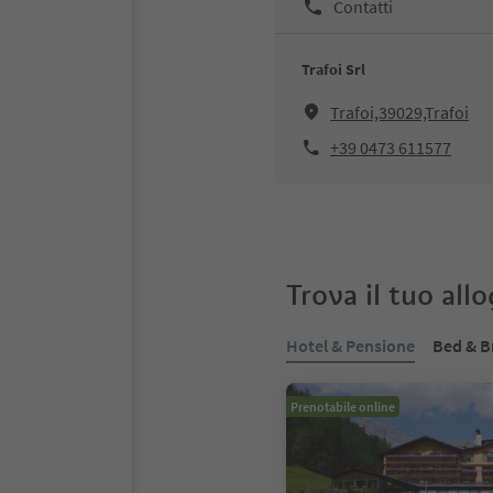
Contatti
Trafoi Srl
Trafoi,39029,Trafoi
+39 0473 611577
Trova il tuo all
Hotel & Pensione
Bed & B
Prenotabile online