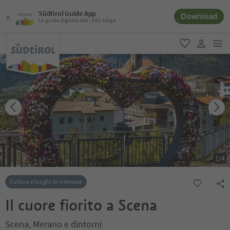
Südtirol Guide App
Download
La guida digitale dell´Alto Adige
men
favoriti
user lin
1
/
4
Cultura e luoghi di interesse
Il cuore fiorito a Scena
Scena, Merano e dintorni