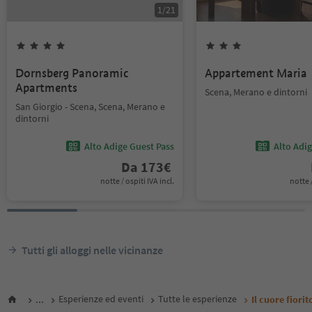
1
/
21
Dornsberg Panoramic
Appartement Maria
Apartments
Scena, Merano e dintorni
San Giorgio - Scena, Scena, Merano e
dintorni
Alto Adige Guest Pass
Alto Adi
Da
173
€
notte / ospiti IVA incl.
notte /
Tutti gli alloggi nelle vicinanze
...
Esperienze ed eventi
Tutte le esperienze
Il cuore fiori