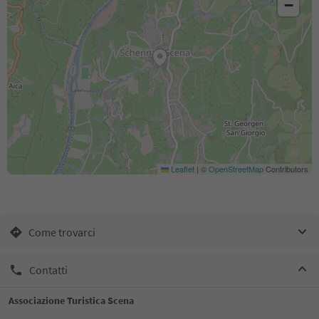
−
Leaflet
|
©
OpenStreetMap
Contributors
Come trovarci
Contatti
Associazione Turistica Scena