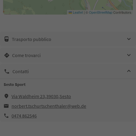
Leaflet
|
©
OpenStreetMap
Contributors
Trasporto pubblico
Come trovarci
Contatti
Sesto Sport
Via Waldheim 23,39030,Sesto
norbert.tschurtschenthaler@web.de
0474 862546