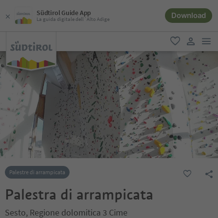
Südtirol Guide App
Download
La guida digitale dell´Alto Adige
men
favoriti
user lin
Palestre di arrampicata
Palestra di arrampicata
Sesto, Regione dolomitica 3 Cime