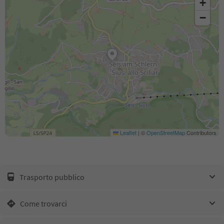
+
−
Leaflet
|
©
OpenStreetMap
Contributors
Trasporto pubblico
Come trovarci