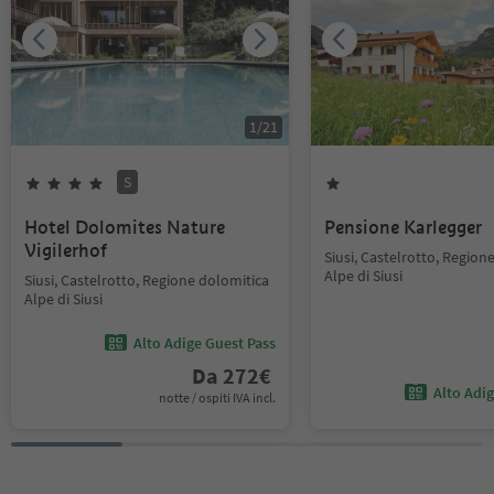
1
/
21
S
Hotel Dolomites Nature
Pensione Karlegger
Vigilerhof
Siusi, Castelrotto, Region
Alpe di Siusi
Siusi, Castelrotto, Regione dolomitica
Alpe di Siusi
Alto Adige Guest Pass
Da
272
€
Alto Adi
notte / ospiti IVA incl.