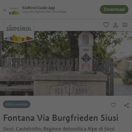
Südtirol Guide App
Download
La guida digitale dell´Alto Adige
men
favoriti
user lin
Edifici pubblici
Fontana Via Burgfrieden Siusi
Siusi, Castelrotto, Regione dolomitica Alpe di Siusi