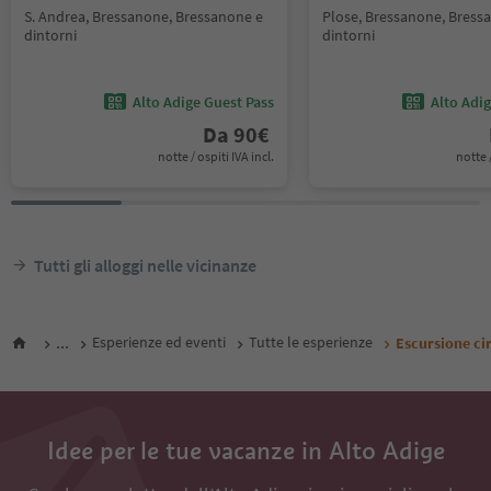
S. Andrea, Bressanone, Bressanone e
Plose, Bressanone, Bress
dintorni
dintorni
Alto Adige Guest Pass
Alto Adi
Da
90
€
notte / ospiti IVA incl.
notte /
Tutti gli alloggi nelle vicinanze
...
Esperienze ed eventi
Tutte le esperienze
Escursione ci
Idee per le tue vacanze in Alto Adige