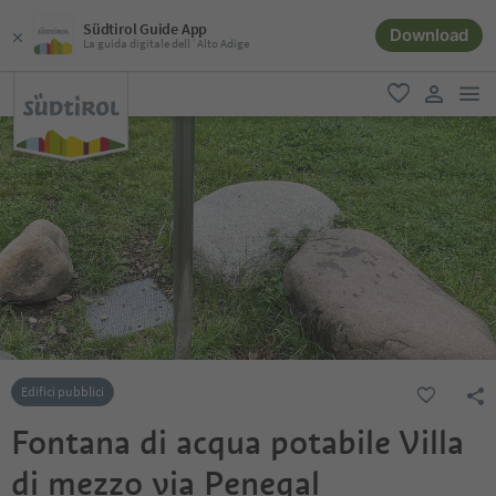
Südtirol Guide App
Download
La guida digitale dell´Alto Adige
men
favoriti
user lin
Edifici pubblici
Fontana di acqua potabile Villa
di mezzo via Penegal