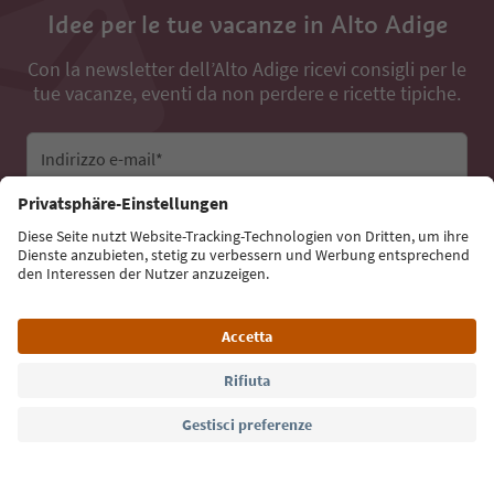
Idee per le tue vacanze in Alto Adige
Con la newsletter dell’Alto Adige ricevi consigli per le
tue vacanze, eventi da non perdere e ricette tipiche.
Indirizzo e-mail*
Iscriviti alla newsletter
Lingua: Italiano