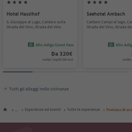
Hotel Hasslhof
Seehotel Ambach
S. Giuseppe al Lago, Caldaro sulla
Caldaro Campi al lago, Ca
Strada del Vino, Strada del Vino
Strada del Vino, Strada de
Alto Adige Guest Pass
Alto Adi
Da
320
€
notte / ospiti IVA incl.
notte /
Tutti gli alloggi nelle vicinanze
...
Esperienze ed eventi
Tutte le esperienze
Fontana di acq