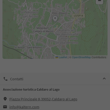
−
Leaflet
|
©
OpenStreetMap
Contributors
Contatti
Associazione turistica Caldaro al Lago
Piazza Principale 8,39052,Caldaro al Lago
info@kaltern.com