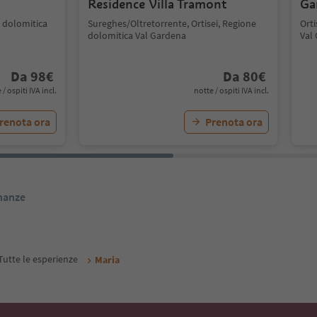
Residence Villa Tramont
Ga
ne dolomitica
Sureghes/Oltretorrente, Ortisei, Regione
Orti
dolomitica Val Gardena
Val
Da
98
€
Da
80
€
 / ospiti IVA incl.
notte / ospiti IVA incl.
renota ora
Prenota ora
inanze
Tutte le esperienze
Maria