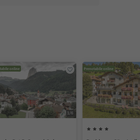
abile online
Prenotabile online
1
/
6