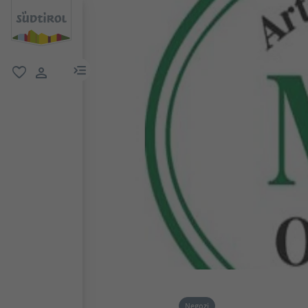
menu link
favoriti
user link
Negozi