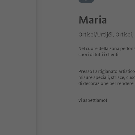
Maria
Ortisei/Urtijëi, Ortise
Nel cuore della zona pedonale
cuori di tutti i clienti.
Presso l’artigianato artistic
misure speciali, strisce, cus
di decorazione per rendere l
Vi aspettiamo!