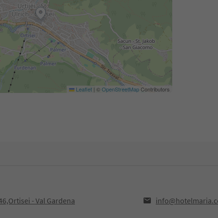
Leaflet
|
©
OpenStreetMap
Contributors
6,Ortisei - Val Gardena
info@hotelmaria.c