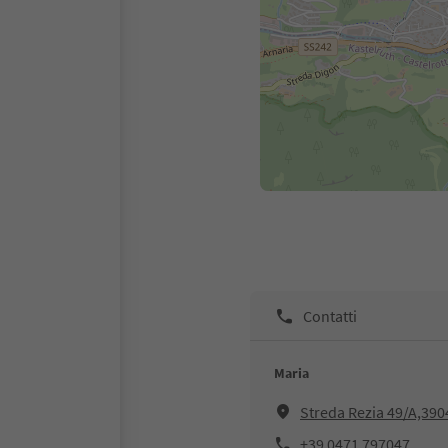
Contatti
Maria
Streda Rezia 49/A,3904
+39 0471 797047