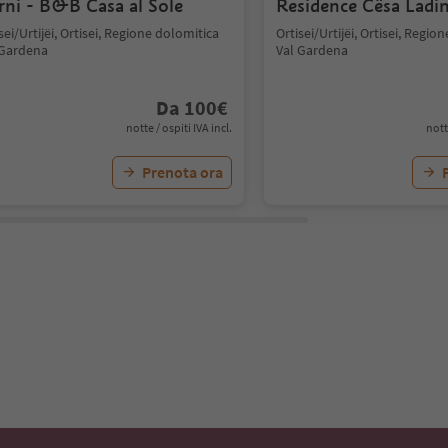
rni - B&B Casa al Sole
Residence Cësa Ladi
sei/Urtijëi, Ortisei, Regione dolomitica
Ortisei/Urtijëi, Ortisei, Regio
 Gardena
Val Gardena
Da
100
€
notte / ospiti IVA incl.
nott
Prenota ora