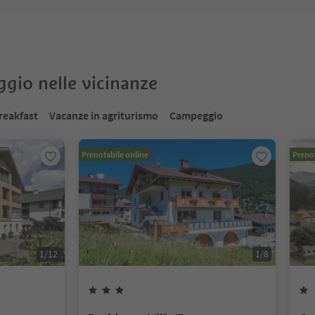
oggio nelle vicinanze
reakfast
Vacanze in agriturismo
Campeggio
Prenotabile online
Prenot
1
/
12
1
/
8