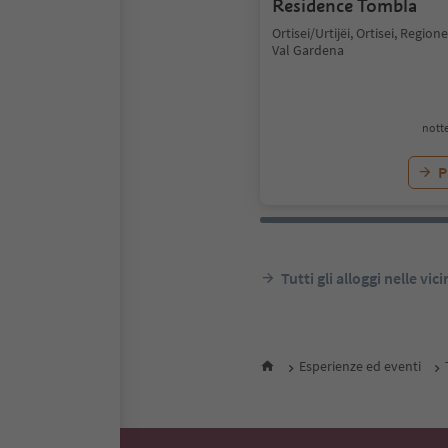
Residence Tombla
Ortisei/Urtijëi, Ortisei, Regio
Val Gardena
notte
P
Tutti gli alloggi nelle vic
Esperienze ed eventi