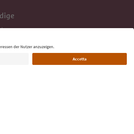
Adige
e tue vacanze,
Lingua: Italiano