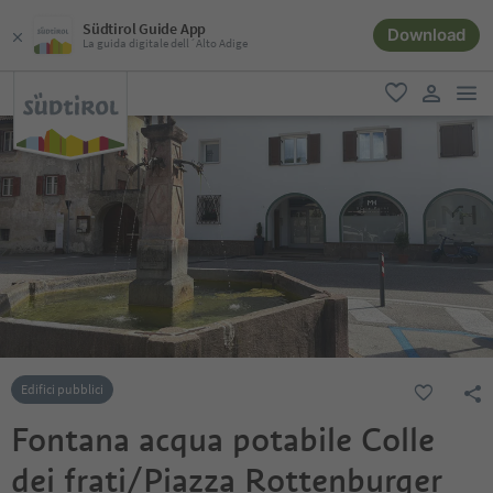
Südtirol Guide App
Download
La guida digitale dell´Alto Adige
men
favoriti
user lin
Edifici pubblici
Fontana acqua potabile Colle
dei frati/Piazza Rottenburger