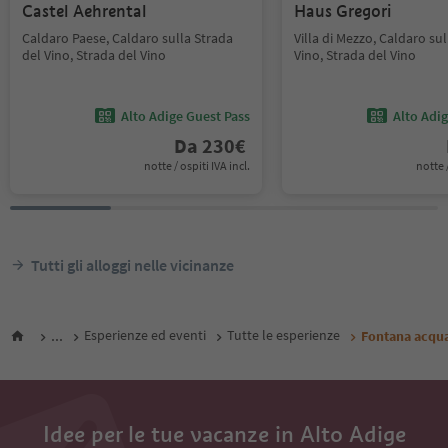
Castel Aehrental
Haus Gregori
Caldaro Paese, Caldaro sulla Strada
Villa di Mezzo, Caldaro sul
del Vino, Strada del Vino
Vino, Strada del Vino
Alto Adige Guest Pass
Alto Adi
Da
230
€
notte / ospiti IVA incl.
notte /
Tutti gli alloggi nelle vicinanze
...
Esperienze ed eventi
Tutte le esperienze
Fontana acqua 
Idee per le tue vacanze in Alto Adige