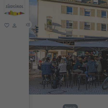
menu link
favoriti
user link
Bevande