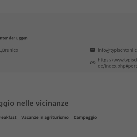
unter der Eggen
1,Brunico
info@typischtoni.
https://www.typisc
de/index.php#port
oggio nelle vicinanze
reakfast
Vacanze in agriturismo
Campeggio