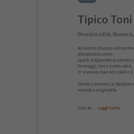
Tipico Toni
Brunico città, Brunico
Al nostro chiosco nel centro
altoatesine come:
speck artigianale prodotto co
formaggi, vini e molto altro.
D‘ inverno marroni caldi e il
Venite a trovarci ai Bastioni
varietà e originalità.
Toni M
...
Leggi tutto