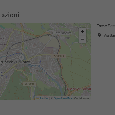
cazioni
Tipico Toni
+
Via Ba
−
Leaflet
|
©
OpenStreetMap
Contributors