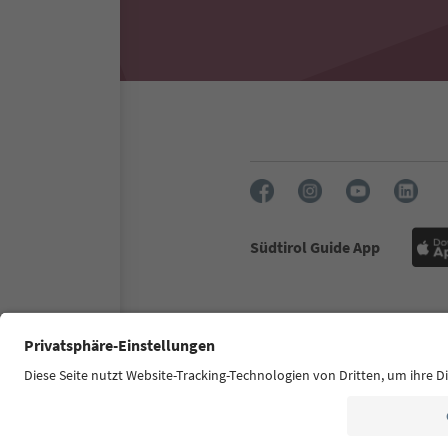
Südtirol Guide App
FAQ
Contatti
Press
MIC
Dichiarazione di accessibilità
© 2026 IDM Südtirol