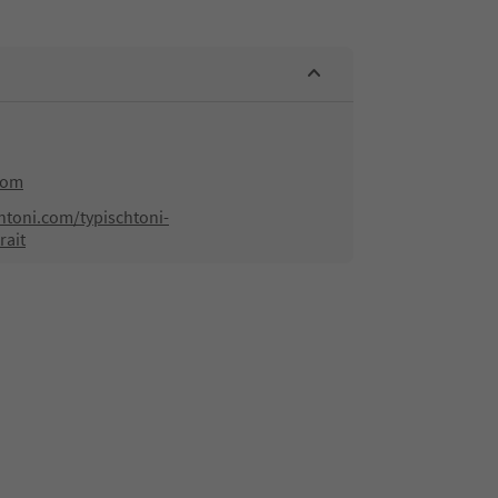
com
htoni.com/typischtoni-
rait