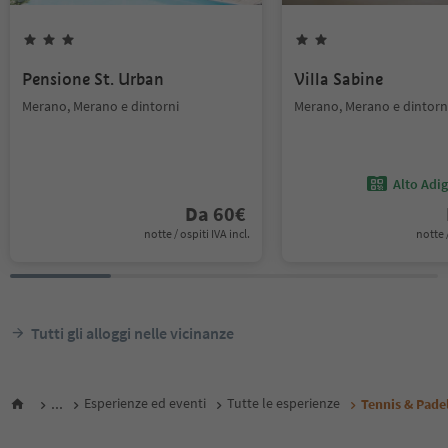
Pensione St. Urban
Villa Sabine
Merano, Merano e dintorni
Merano, Merano e dintorn
Alto Adi
Da
60
€
notte / ospiti IVA incl.
notte /
Tutti gli alloggi nelle vicinanze
...
Esperienze ed eventi
Tutte le esperienze
Tennis & Pade