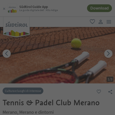
Südtirol Guide App
Download
La guida digitale dell´Alto Adige
men
favoriti
user lin
1
/
3
Cultura e luoghi di interesse
Tennis & Padel Club Merano
Merano, Merano e dintorni