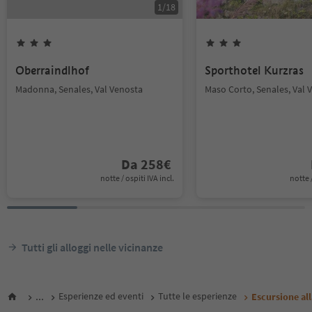
1
/
18
Oberraindlhof
Sporthotel Kurzras
Madonna, Senales, Val Venosta
Maso Corto, Senales, Val 
Da
258
€
notte / ospiti IVA incl.
notte /
Tutti gli alloggi nelle vicinanze
...
Esperienze ed eventi
Tutte le esperienze
Escursione al