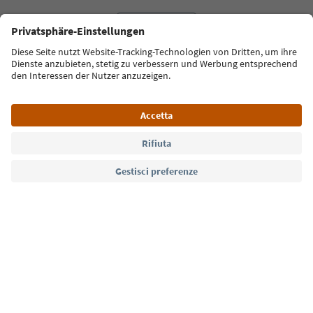
Lingua: Italiano
Südtirol Guide App
FAQ
Contatti
Press
MICE
Privacy Policy
Termini e condizioni
Crediti
Cookie Policy
Film commission
Chi siamo
Dichiarazione di accessibilità
Alto Adige B2B
© 2026 IDM Südtirol