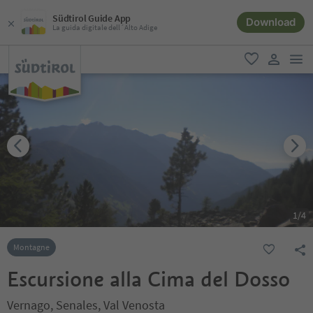
Südtirol Guide App
Download
La guida digitale dell´Alto Adige
men
favoriti
user lin
1
/
4
Montagne
Escursione alla Cima del Dosso
Vernago, Senales, Val Venosta