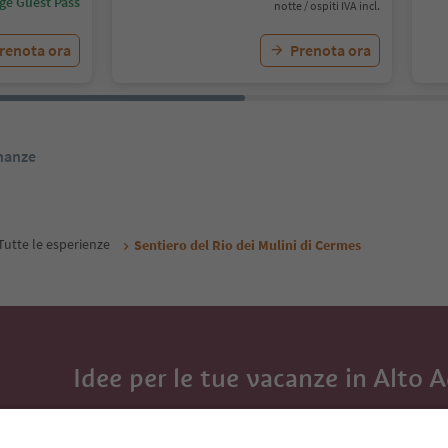
ige Guest Pass
notte / ospiti IVA incl.
renota ora
Prenota ora
inanze
Tutte le esperienze
Sentiero del Rio dei Mulini di Cermes
Idee per le tue vacanze in Alto 
Con la newsletter dell’Alto Adige ricevi consigli per l
eventi da non perdere e ricette tipiche.