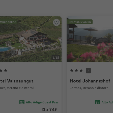
abile online
Prenotabile online
1
/
15
S
tel Valtnaungut
Hotel Johanneshof
mes, Merano e dintorni
Cermes, Merano e dintorni
Alto Adige Guest Pass
Alto Ad
Da
74
€