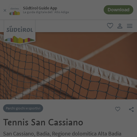
Südtirol Guide App
Download
La guida digitale dell´Alto Adige
men
favoriti
user lin
Parchi giochi e sportivi
Tennis San Cassiano
San Cassiano, Badia, Regione dolomitica Alta Badia