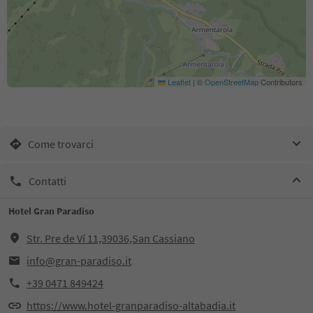
Leaflet
|
©
OpenStreetMap
Contributors
Come trovarci
Contatti
Hotel Gran Paradiso
Str. Pre de Ví 11,39036,San Cassiano
info@gran-paradiso.it
+39 0471 849424
https://www.hotel-granparadiso-altabadia.it