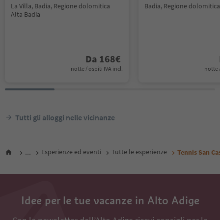
La Villa, Badia, Regione dolomitica
Badia, Regione dolomitica
Alta Badia
Da
168
€
notte / ospiti IVA incl.
notte /
Tutti gli alloggi nelle vicinanze
...
Esperienze ed eventi
Tutte le esperienze
Tennis San Ca
Idee per le tue vacanze in Alto Adige