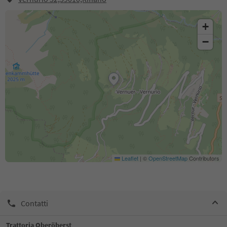
+
−
Leaflet
|
©
OpenStreetMap
Contributors
Contatti
Trattoria Oberöberst