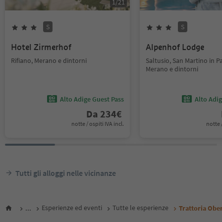
1
/
21
S
S
Hotel Zirmerhof
Alpenhof Lodge
Rifiano, Merano e dintorni
Saltusio, San Martino in Pa
Merano e dintorni
Alto Adige Guest Pass
Alto Adi
Da
234
€
notte / ospiti IVA incl.
notte /
Tutti gli alloggi nelle vicinanze
...
Esperienze ed eventi
Tutte le esperienze
Trattoria Obe