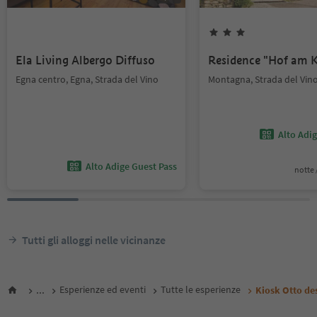
Ela Living Albergo Diffuso
Residence "Hof am K
Egna centro, Egna, Strada del Vino
Montagna, Strada del Vin
Alto Adi
Alto Adige Guest Pass
notte /
Tutti gli alloggi nelle vicinanze
...
Esperienze ed eventi
Tutte le esperienze
Kiosk Otto de