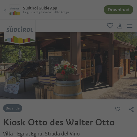
Südtirol Guide App
Download
La guida digitale dell´Alto Adige
men
favoriti
user lin
Bevande
Kiosk Otto des Walter Otto
Villa - Egna, Egna, Strada del Vino